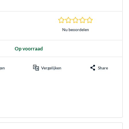
0.0 sterren gebasee
Nu beoordelen
Op voorraad
gen
Vergelijken
Share