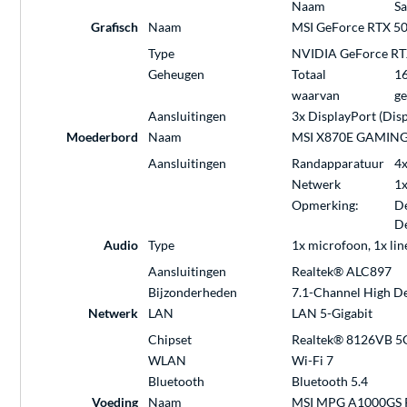
Naam
Sa
Grafisch
Naam
MSI GeForce RTX 
Type
NVIDIA GeForce RT
Geheugen
Totaal
1
waarvan
ge
Aansluitingen
3x DisplayPort (Disp
Moederbord
Naam
MSI X870E GAMING
Aansluitingen
Randapparatuur
4x
Netwerk
1x
Opmerking:
De
De
Audio
Type
1x microfoon, 1x line
Aansluitingen
Realtek® ALC897
Bijzonderheden
7.1-Channel High De
Netwerk
LAN
LAN 5-Gigabit
Chipset
Realtek® 8126VB 5
WLAN
Wi-Fi 7
Bluetooth
Bluetooth 5.4
Voeding
Naam
MSI MPG A1000GS P