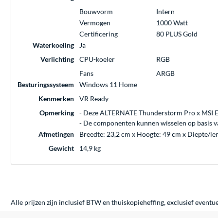
Bouwvorm
Intern
Vermogen
1000 Watt
Certificering
80 PLUS Gold
Waterkoeling
Ja
Verlichting
CPU-koeler
RGB
Fans
ARGB
Besturingssysteem
Windows 11 Home
Kenmerken
VR Ready
Opmerking
- Deze ALTERNATE Thunderstorm Pro x MSI Edi
- De componenten kunnen wisselen op basis van
Afmetingen
Breedte: 23,2 cm x Hoogte: 49 cm x Diepte/le
Gewicht
14,9 kg
Alle prijzen zijn inclusief BTW en thuiskopieheffing, exclusief eventu