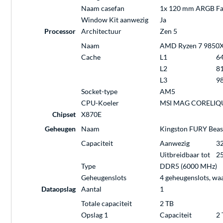
Naam casefan
1x 120 mm ARGB Fan
Window Kit aanwezig
Ja
Processor
Architectuur
Zen 5
Naam
AMD Ryzen 7 9850X3D
Cache
L1
6
L2
8
L3
9
Socket-type
AM5
CPU-Koeler
MSI MAG CORELIQUI
Chipset
X870E
Geheugen
Naam
Kingston FURY Beas
Capaciteit
Aanwezig
32
Uitbreidbaar tot
25
Type
DDR5 (6000 MHz)
Geheugenslots
4 geheugenslots, wa
Dataopslag
Aantal
1
Totale capaciteit
2 TB
Opslag 1
Capaciteit
2 