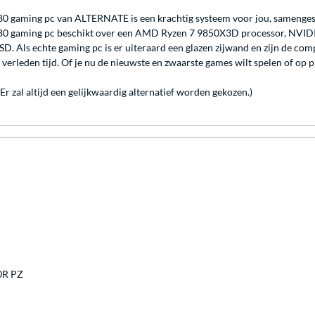
0 gaming pc van ALTERNATE is een krachtig systeem voor jou, samenge
0 gaming pc beschikt over een AMD Ryzen 7 9850X3D processor, NVIDI
SSD. Als echte gaming pc is er uiteraard een glazen zijwand en zijn de c
verleden tijd. Of je nu de nieuwste en zwaarste games wilt spelen of op pr
 zal altijd een gelijkwaardig alternatief worden gekozen.)
0R PZ