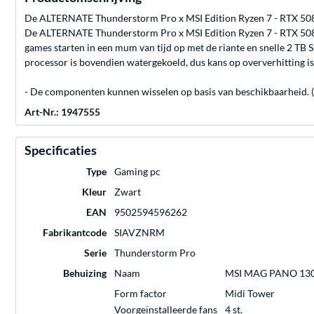
De ALTERNATE Thunderstorm Pro x MSI Edition Ryzen 7 - RTX 508
De ALTERNATE Thunderstorm Pro x MSI Edition Ryzen 7 - RTX 508
games starten in een mum van tijd op met de riante en snelle 2 TB 
processor is bovendien watergekoeld, dus kans op oververhitting is 
- De componenten kunnen wisselen op basis van beschikbaarheid. (Er
Art-Nr.: 1947555
Specificaties
Type
Gaming pc
Kleur
Zwart
EAN
9502594596262
Fabrikantcode
SIAVZNRM
Serie
Thunderstorm Pro
Behuizing
Naam
MSI MAG PANO 13
Form factor
Midi Tower
Voorgeïnstalleerde fans
4 st.