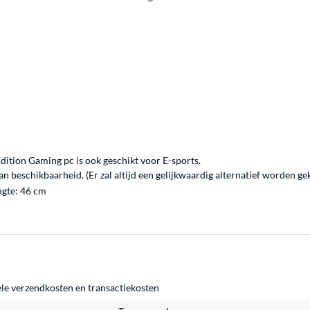
tion Gaming pc is ook geschikt voor E-sports.
 beschikbaarheid. (Er zal altijd een gelijkwaardig alternatief worden ge
ngte: 46 cm
ele
verzendkosten
en
transactiekosten