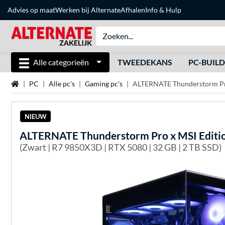
Advies op maat
Werken bij Alternate
Afhalen
Info & Hulp
Alle categorieën
TWEEDEKANS
PC-BUIL
Home
PC
Alle pc's
Gaming pc's
ALTERNATE Thunderstorm Pro 
NIEUW
ALTERNATE
Thunderstorm Pro x MSI Editi
(Zwart | R7 9850X3D | RTX 5080 | 32 GB | 2 TB SSD)