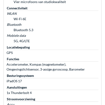
Vier microfoons van studiokwaliteit
Connectiviteit
WLAN
Wi-Fi 6E
Bluetooth
Bluetooth 5.3
Mobiele data
5G, 4G/LTE
Locatiebepaling
GPS
Functies
Accelerometer, Kompas (magnetometer),
Omgevingslichtsensor, 3-assige gyroscoop, Barometer
Besturingssysteem
iPadOS 17
Aansluitingen
1x Thunderbolt 4
Stroomvoorziening
Accu