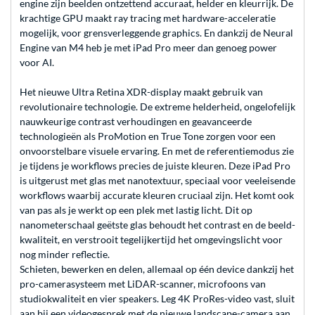
engine zijn beelden ontzettend accuraat, helder en kleurrijk. De
krachtige GPU maakt ray tracing met hardware-acceleratie
mogelijk, voor grens­verleggende graphics. En dankzij de Neural
Engine van M4 heb je met iPad Pro meer dan genoeg power
voor AI.
Het nieuwe Ultra Retina XDR-display maakt gebruik van
revolutionaire technologie. De extreme helderheid, ongelofelijk
nauwkeurige contrast­ verhoudingen en geavanceerde
technologieën als ProMotion en True Tone zorgen voor een
onvoorstelbare visuele ervaring. En met de referentie­modus zie
je tijdens je workflows precies de juiste kleuren. Deze iPad Pro
is uitgerust met glas met nanotextuur, speciaal voor veeleisende
workflows waarbij accurate kleuren cruciaal zijn. Het komt ook
van pas als je werkt op een plek met lastig licht. Dit op
nanometerschaal geëtste glas behoudt het contrast en de beeld­
kwaliteit, en verstrooit tegelijkertijd het omgevings­licht voor
nog minder reflectie.
Schieten, bewerken en delen, allemaal op één device dankzij het
pro-camera­systeem met LiDAR-scanner, microfoons van
studiokwaliteit en vier speakers. Leg 4K ProRes-video vast, sluit
aan bij een videogesprek met de nieuwe landscape-camera aan