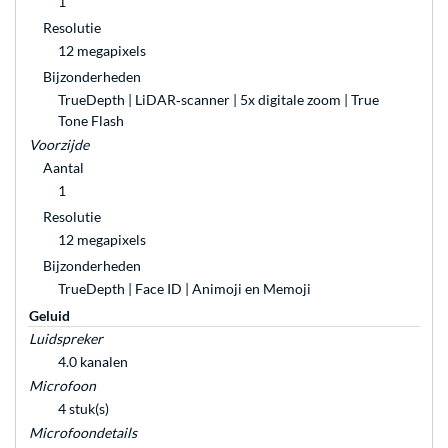
1
Resolutie
12 megapixels
Bijzonderheden
TrueDepth | LiDAR‑scanner | 5x digitale zoom | True
Tone Flash
Voorzijde
Aantal
1
Resolutie
12 megapixels
Bijzonderheden
TrueDepth | Face ID | Animoji en Memoji
Geluid
Luidspreker
4.0 kanalen
Microfoon
4 stuk(s)
Microfoondetails