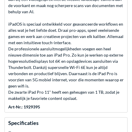
de voorkant en maak nog scherpere scans van documenten met
behulp van AI.
iPadOS is speciaal ontwikkeld voor geavanceerde workflows en
alles wat je het liefste doet. Draai pro-apps, speel veeleisende
games en werk aan creatieve projecten van elk kaliber. Allemaal
met een intuïtieve touch-interface.
De profes­sionele aansluit­mogelijk­heden voegen een heel
nieuwe dimensie toe aan iPad Pro. Zo kun je werken op externe
hogeresolutie­displays tot 6K en opslagdevices aansluiten via
Thunderbolt. Dankzij supersnelle Wi-Fi 6E kun je altijd
verbonden en productief blijven. Daarnaast is de iPad Pro is
voorzien van 5G mobiel internet, voor die momenten waarop er
geen wifi is.
De zwarte iPad Pro 11" heeft een geheugen van 1 TB, zodat je
makkelijk je favoriete content opslaat.
Art-Nr.: 1929395
Specificaties