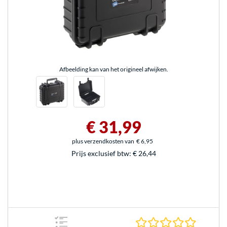
Afbeelding kan van het origineel afwijken.
€ 31,99
plus verzendkosten van
€ 6,95
Prijs exclusief btw:
€ 26,44
0.0 sterr