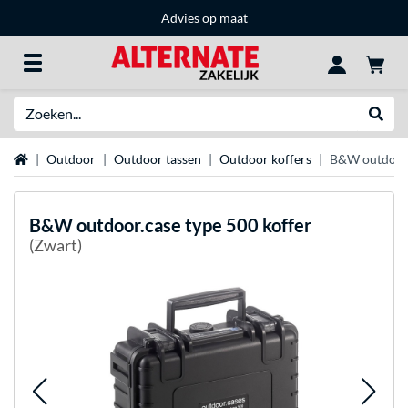
Advies op maat
Zoeken
Websh
Home
Outdoor
Outdoor tassen
Outdoor koffers
B&W outdoor.
B&W
outdoor.case type 500 koffer
(Zwart)