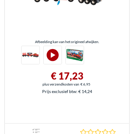
Afbeelding kan van het origineel afwijken.
€ 17,23
plus verzendkosten van
€ 6,95
Prijs exclusief btw:
€ 14,24
0.0 sterr