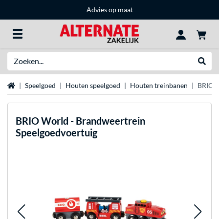
Advies op maat
Zoeken
Websh
Home
Speelgoed
Houten speelgoed
Houten treinbanen
BRIO W
BRIO
World - Brandweertrein
Speelgoedvoertuig