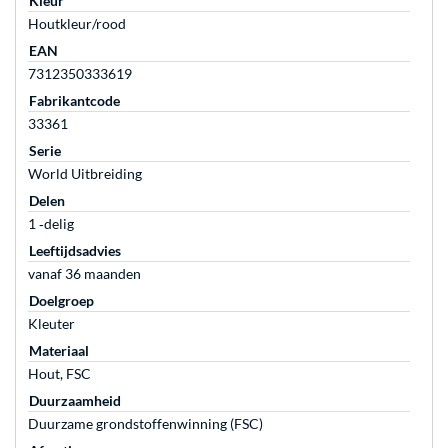
Kleur
Houtkleur/rood
EAN
7312350333619
Fabrikantcode
33361
Serie
World Uitbreiding
Delen
1 ‐delig
Leeftijdsadvies
vanaf 36 maanden
Doelgroep
Kleuter
Materiaal
Hout, FSC
Duurzaamheid
Duurzame grondstoffenwinning (FSC)