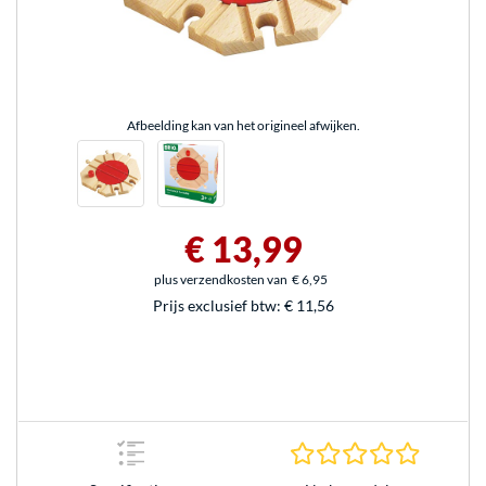
Afbeelding kan van het origineel afwijken.
€ 13,99
plus verzendkosten van
€ 6,95
Prijs exclusief btw:
€ 11,56
0.0 sterr