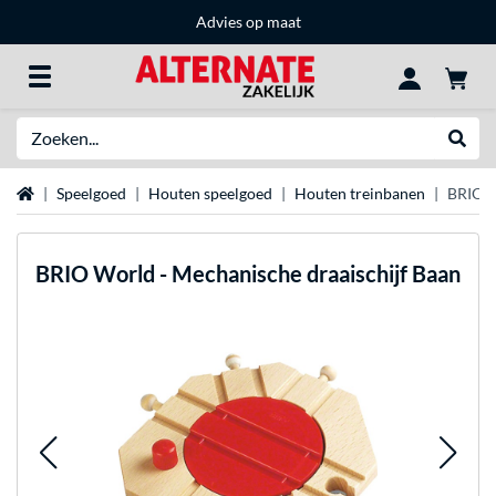
Advies op maat
Zoeken
Websh
Home
Speelgoed
Houten speelgoed
Houten treinbanen
BRIO W
BRIO
World - Mechanische draaischijf Baan