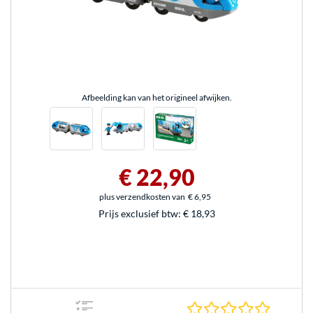
Afbeelding kan van het origineel afwijken.
€ 22,90
plus verzendkosten van
€ 6,95
Prijs exclusief btw:
€ 18,93
0.0 sterr