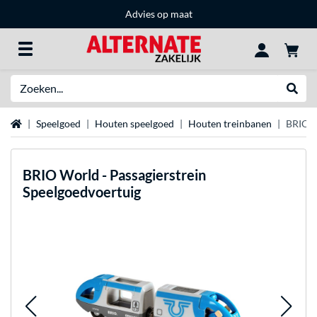
Advies op maat
Zoeken
Websh
Home
Speelgoed
Houten speelgoed
Houten treinbanen
BRIO W
BRIO
World - Passagierstrein
Speelgoedvoertuig