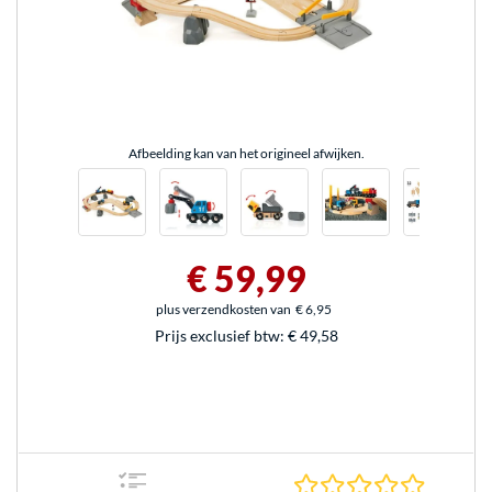
Afbeelding kan van het origineel afwijken.
€ 59,99
plus verzendkosten van
€ 6,95
Prijs exclusief btw:
€ 49,58
0.0 sterr