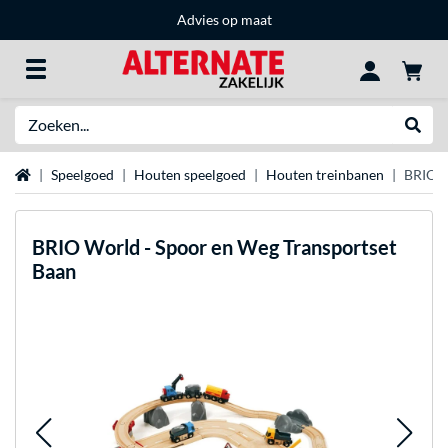
Advies op maat
Zoeken
Websh
Home
Speelgoed
Houten speelgoed
Houten treinbanen
BRIO W
BRIO
World - Spoor en Weg Transportset
Baan