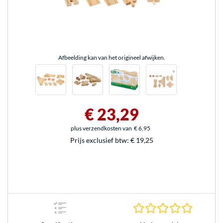
Afbeelding kan van het origineel afwijken.
€ 23,29
plus verzendkosten van
€ 6,95
Prijs exclusief btw:
€ 19,25
0.0 sterr