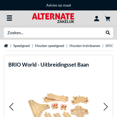
Advies op maat
Zoeken
Websh
Home
Speelgoed
Houten speelgoed
Houten treinbanen
BRIO W
BRIO
World - Uitbreidingsset Baan