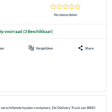
0.0 sterren gebasee
Nu beoordelen
p voorraad
(3 Beschikbaar)
gen
Vergelijken
Share
 verschillende houten containers. De Delivery Truck van BRIO