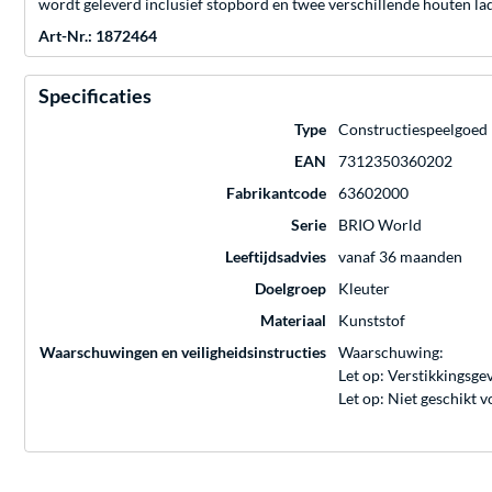
wordt geleverd inclusief stopbord en twee verschillende houten la
Art-Nr.: 1872464
Specificaties
Type
Constructiespeelgoed
EAN
7312350360202
Fabrikantcode
63602000
Serie
BRIO World
Leeftijdsadvies
vanaf 36 maanden
Doelgroep
Kleuter
Materiaal
Kunststof
Waarschuwingen en veiligheidsinstructies
Waarschuwing:
Let op: Verstikkingsge
Let op: Niet geschikt