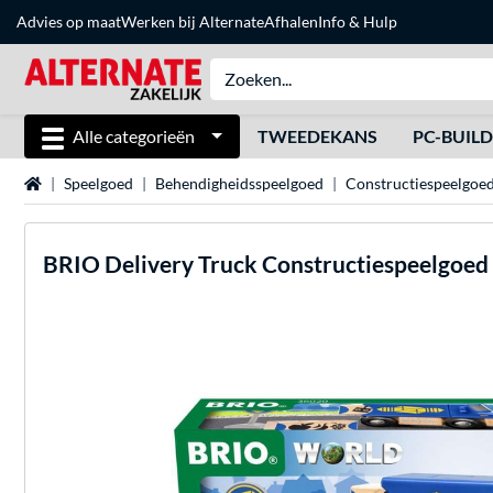
Advies op maat
Werken bij Alternate
Afhalen
Info & Hulp
Alle categorieën
TWEEDEKANS
PC-BUIL
Home
Speelgoed
Behendigheidsspeelgoed
Constructiespeelgoe
BRIO
Delivery Truck Constructiespeelgoed