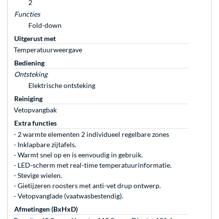
2
Functies
Fold-down
Uitgerust met
Temperatuurweergave
Bediening
Ontsteking
Elektrische ontsteking
Reiniging
Vetopvangbak
Extra functies
- 2 warmte elementen 2 individueel regelbare zones
- Inklapbare zijtafels.
- Warmt snel op en is eenvoudig in gebruik.
- LED-scherm met real-time temperatuurinformatie.
- Stevige wielen.
- Gietijzeren roosters met anti-vet drup ontwerp.
- Vetopvanglade (vaatwasbestendig).
Afmetingen (BxHxD)