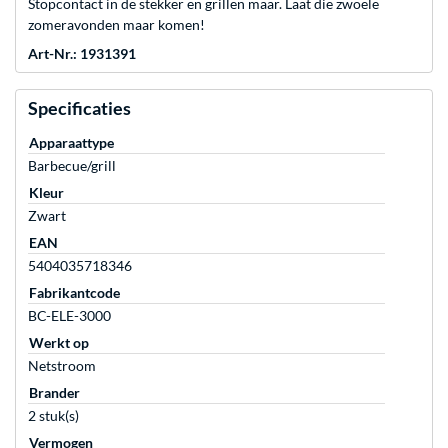
Stopcontact in de stekker en grillen maar. Laat die zwoele
zomeravonden maar komen!
Art-Nr.: 1931391
Specificaties
Apparaattype
Barbecue/grill
Kleur
Zwart
EAN
5404035718346
Fabrikantcode
BC-ELE-3000
Werkt op
Netstroom
Brander
2 stuk(s)
Vermogen