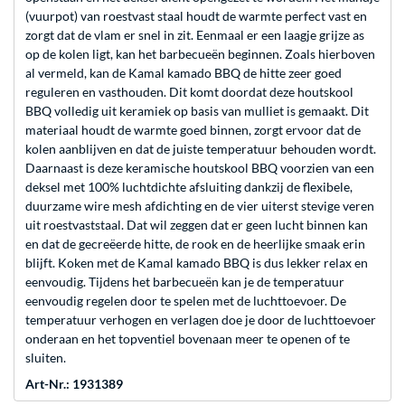
(vuurpot) van roestvast staal houdt de warmte perfect vast en
zorgt dat de vlam er snel in zit. Eenmaal er een laagje grijze as
op de kolen ligt, kan het barbecueën beginnen. Zoals hierboven
al vermeld, kan de Kamal kamado BBQ de hitte zeer goed
reguleren en vasthouden. Dit komt doordat deze houtskool
BBQ volledig uit keramiek op basis van mulliet is gemaakt. Dit
materiaal houdt de warmte goed binnen, zorgt ervoor dat de
kolen aanblijven en dat de juiste temperatuur behouden wordt.
Daarnaast is deze keramische houtskool BBQ voorzien van een
deksel met 100% luchtdichte afsluiting dankzij de flexibele,
duurzame wire mesh afdichting en de vier uiterst stevige veren
uit roestvaststaal. Dat wil zeggen dat er geen lucht binnen kan
en dat de gecreëerde hitte, de rook en de heerlijke smaak erin
blijft. Koken met de Kamal kamado BBQ is dus lekker relax en
eenvoudig. Tijdens het barbecueën kan je de temperatuur
eenvoudig regelen door te spelen met de luchttoevoer. De
temperatuur verhogen en verlagen doe je door de luchttoevoer
onderaan en het topventiel bovenaan meer te openen of te
sluiten.
Art-Nr.: 1931389