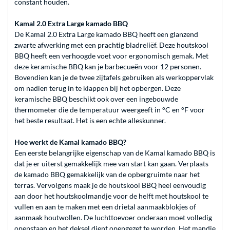
constant houden.
Kamal 2.0 Extra Large kamado BBQ
De Kamal 2.0 Extra Large kamado BBQ heeft een glanzend
zwarte afwerking met een prachtig bladreliëf. Deze houtskool
BBQ heeft een verhoogde voet voor ergonomisch gemak. Met
deze keramische BBQ kan je barbecueën voor 12 personen.
Bovendien kan je de twee zijtafels gebruiken als werkoppervlak
om nadien terug in te klappen bij het opbergen. Deze
keramische BBQ beschikt ook over een ingebouwde
thermometer die de temperatuur weergeeft in °C en °F voor
het beste resultaat. Het is een echte alleskunner.
Hoe werkt de Kamal kamado BBQ?
Een eerste belangrijke eigenschap van de Kamal kamado BBQ is
dat je er uiterst gemakkelijk mee van start kan gaan. Verplaats
de kamado BBQ gemakkelijk van de opbergruimte naar het
terras. Vervolgens maak je de houtskool BBQ heel eenvoudig
aan door het houtskoolmandje voor de helft met houtskool te
vullen en aan te maken met een drietal aanmaakblokjes of
aanmaak houtwollen. De luchttoevoer onderaan moet volledig
openstaan en het deksel dient opengezet te worden. Het mandje