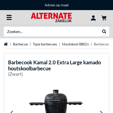
Advies op maat
Zoeken
Websh
Home
Barbecue
Type barbecues
Houtskool BBQ's
Barbecook K
Barbecook
Kamal 2.0 Extra Large kamado
houtskoolbarbecue
(Zwart)