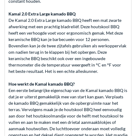
constant houden.
Kamal 2.0 Extra Large kamado BBQ
De Kamal 2.0 Extra Large kamado BBQ heeft een mat zwarte
afwerking met een prachtig bladreliëf. Deze houtskool BBQ
heeft een verhoogde voet voor ergonomisch gemak. Met deze
keramische BBQ kan je barbecueën voor 12 personen.
Bovendien kan je de twee zijtafels gebruiken als werkoppervlak
om nadien terug in te klappen bij het opbergen. Deze
keramische BBQ beschikt ook over een ingebouwde
thermometer die de temperatuur weergeeft in °C en °F voor
het beste resultaat. Het is een echte alleskunner.
Hoe werkt de Kamal kamado BBQ?
Een eerste belangrijke eigenschap van de Kamal kamado BBQ is
dat je er uiterst gemakkelijk mee van start kan gaan. Verplaats
de kamado BBQ gemakkelijk van de opbergruimte naar het
terras. Vervolgens maak je de houtskool BBQ heel eenvoudig
aan door het houtskoolmandje voor de helft met houtskool te
vullen en aan te maken met een drietal aanmaakblokjes of
aanmaak houtwollen. De luchttoevoer onderaan moet volledig
openstaan en het deksel dient opengezet te worden. Het mandje