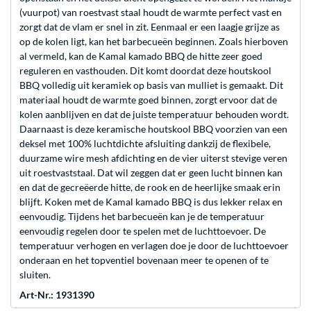
(vuurpot) van roestvast staal houdt de warmte perfect vast en
zorgt dat de vlam er snel in zit. Eenmaal er een laagje grijze as
op de kolen ligt, kan het barbecueën beginnen. Zoals hierboven
al vermeld, kan de Kamal kamado BBQ de hitte zeer goed
reguleren en vasthouden. Dit komt doordat deze houtskool
BBQ volledig uit keramiek op basis van mulliet is gemaakt. Dit
materiaal houdt de warmte goed binnen, zorgt ervoor dat de
kolen aanblijven en dat de juiste temperatuur behouden wordt.
Daarnaast is deze keramische houtskool BBQ voorzien van een
deksel met 100% luchtdichte afsluiting dankzij de flexibele,
duurzame wire mesh afdichting en de vier uiterst stevige veren
uit roestvaststaal. Dat wil zeggen dat er geen lucht binnen kan
en dat de gecreëerde hitte, de rook en de heerlijke smaak erin
blijft. Koken met de Kamal kamado BBQ is dus lekker relax en
eenvoudig. Tijdens het barbecueën kan je de temperatuur
eenvoudig regelen door te spelen met de luchttoevoer. De
temperatuur verhogen en verlagen doe je door de luchttoevoer
onderaan en het topventiel bovenaan meer te openen of te
sluiten.
Art-Nr.: 1931390