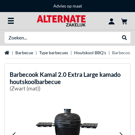
Advies op maat
Zoeken
Websh
Home
Barbecue
Type barbecues
Houtskool BBQ's
Barbecook K
Barbecook
Kamal 2.0 Extra Large kamado
houtskoolbarbecue
(Zwart (mat))