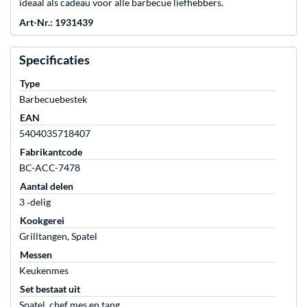
ideaal als cadeau voor alle barbecue liefhebbers.
Art-Nr.: 1931439
Specificaties
Type
Barbecuebestek
EAN
5404035718407
Fabrikantcode
BC-ACC-7478
Aantal delen
3 ‐delig
Kookgerei
Grilltangen, Spatel
Messen
Keukenmes
Set bestaat uit
Spatel, chef mes en tang