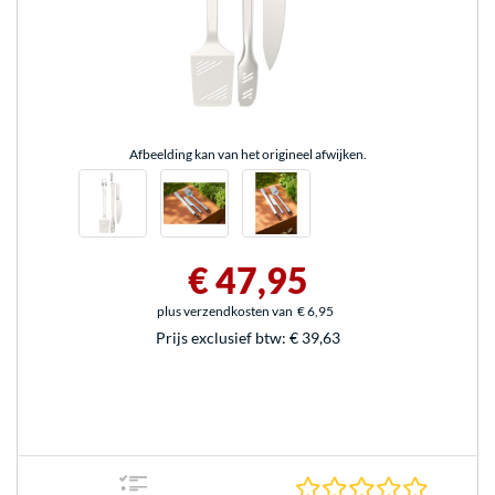
Afbeelding kan van het origineel afwijken.
€ 47,95
plus verzendkosten van
€ 6,95
Prijs exclusief btw:
€ 39,63
0.0 sterr