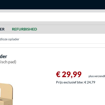
Zoeken
DER
REFURBISHED
loze oplader
der
isch pad)
€ 29,99
plus verzend
Prijs exclusief btw:
€ 24,79