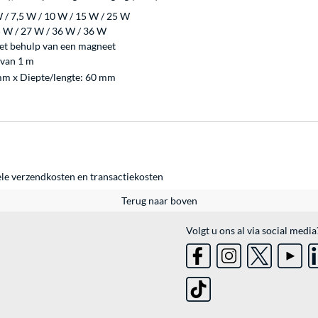
 / 7,5 W / 10 W / 15 W / 25 W
 W / 27 W / 36 W / 36 W
met behulp van een magneet
 van 1 m
mm x Diepte/lengte: 60 mm
ele
verzendkosten
en
transactiekosten
Terug naar boven
Volgt u ons al via social media