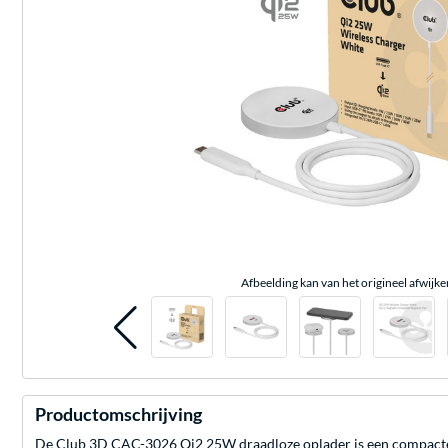
Afbeelding kan van het origineel afwijke
Productomschrijving
De Club 3D CAC-3026 Qi2 25W draadloze oplader is een compacte opl