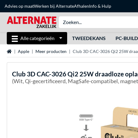
Advies op maat
Werken bij Alternate
Afhalen
Info & Hulp
Alle categorieën
TWEEDEKANS
PC-BUIL
Home
Apple
Meer producten
Club 3D CAC-3026 Qi2 25W draad
Club 3D
CAC-3026 Qi2 25W draadloze opla
(Wit, Qi-gecertificeerd, MagSafe-compatibel, magnet