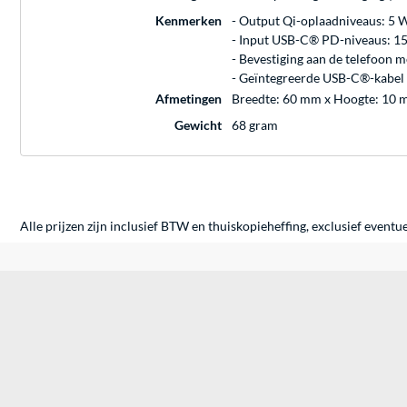
Kenmerken
- Output Qi-oplaadniveaus: 5 W
- Input USB-C® PD-niveaus: 15
- Bevestiging aan de telefoon 
- Geïntegreerde USB-C®-kabel
Afmetingen
Breedte: 60 mm x Hoogte: 10 
Gewicht
68 gram
Alle prijzen zijn inclusief BTW en thuiskopieheffing, exclusief eventu