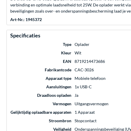
verbinding en optimale laadsnelheid tot 25W. De oplader werkt via
beveiligingen zoals over- en onderspanningsbescherming laad je vei
Art-Nr.: 1945372
Specificaties
Type
Oplader
Kleur
Wit
EAN
8719214473686
Fabrikantcode
CAC-3026
Apparaat type
Mobiele telefoon
Aansluitingen
1x USB-C
Draadloos opladen
Ja
Vermogen
Uitgangsvermogen
Gelijktijdig oplaadbare apparaten
1 Apparaat
Stroombron
Stopcontact
Veiligheid
Onderspanningsbeveiliging (UV