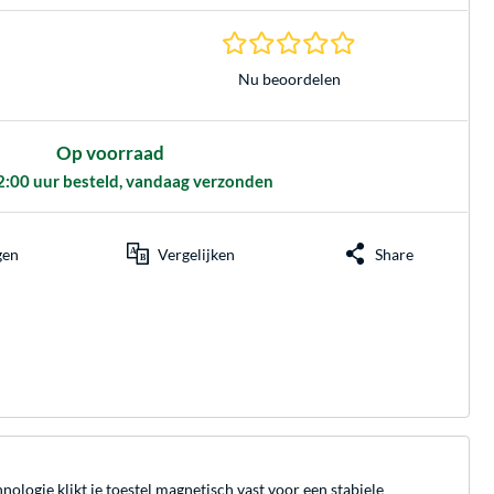
0.0 sterren gebasee
Nu beoordelen
Op voorraad
2:00 uur besteld, vandaag verzonden
gen
Vergelijken
Share
logie klikt je toestel magnetisch vast voor een stabiele