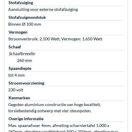
Stofafzuiging
Aansluiting voor externe stofafzuiging
Stofafzuigmondstuk
Binnen Ø 100 mm
Vermogen
Stroomverbruik: 2.100 Watt, Vermogen: 1.650 Watt
Schaaf
Schaafbreedte
260 mm
Spaandiepte
tot 4 mm
Stroomvoorziening
230 volt
Kenmerken
Gegoten aluminium constructie van hoge kwaliteit,
torsiebestendig ontwerp met vier steunpoten.
Overige informatie
Max. spaanafvoer 4mm, afmeting scharniertafel 1.000 x
260mm, afmeting vandiktebank 500 x 250mm, afmeting max.