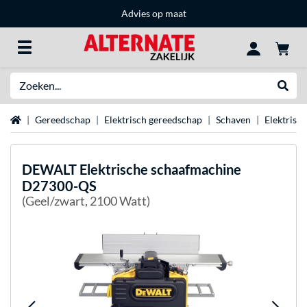
Advies op maat
Zoeken
Websh
Home
Gereedschap
Elektrisch gereedschap
Schaven
Elektrisc
DEWALT
Elektrische schaafmachine
D27300-QS
(Geel/zwart, 2100 Watt)