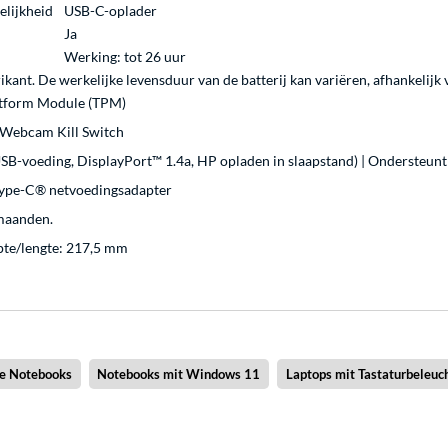
lijkheid
USB-C-oplader
Ja
Werking: tot 26 uur
ikant. De werkelijke levensduur van de batterij kan variëren, afhankelij
atform Module (TPM)
 Webcam Kill Switch
B-voeding, DisplayPort™ 1.4a, HP opladen in slaapstand) | Ondersteunt s
ype-C® netvoedingsadapter
 maanden.
pte/lengte: 217,5 mm
ne Notebooks
Notebooks mit Windows 11
Laptops mit Tastaturbeleuc