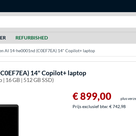
Zoeken
DER
REFURBISHED
n AI 14-he0001nd (C0EF7EA) 14" Copilot+ laptop
C0EF7EA) 14" Copilot+ laptop
 | 16 GB | 512 GB SSD)
€ 899,00
plus verz
Prijs exclusief btw:
€ 742,98