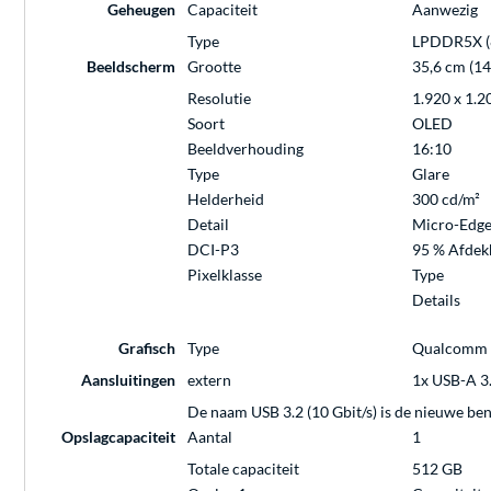
Geheugen
Capaciteit
Aanwezig
Type
LPDDR5X (
Beeldscherm
Grootte
35,6 cm (14
Resolutie
1.920 x 1.2
Soort
OLED
Beeldverhouding
16:10
Type
Glare
Helderheid
300 cd/m²
Detail
Micro-Edg
DCI-P3
95 % Afdek
Pixelklasse
Type
Details
Grafisch
Type
Qualcomm 
Aansluitingen
extern
1x USB-A 3.
De naam USB 3.2 (10 Gbit/s) is de nieuwe be
Opslagcapaciteit
Aantal
1
Totale capaciteit
512 GB