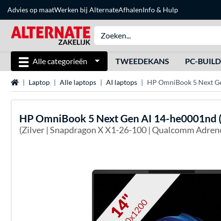
Advies op maat
Werken bij Alternate
Afhalen
Info & Hulp
Alle categorieën
TWEEDEKANS
PC-BUIL
Home
Laptop
Alle laptops
AI laptops
HP OmniBook 5 Next Ge
HP
OmniBook 5 Next Gen AI 14-he0001nd (
(Zilver | Snapdragon X X1-26-100 | Qualcomm Adreno