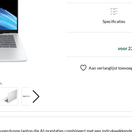
Specificaties
voor 2
Aan verlanglijst toevoe
n.
uperdunne laptop die AI-prestaties combineert met een indrukwekkende