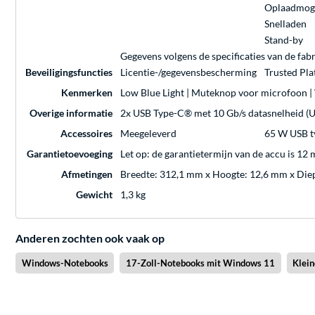
Oplaadmoge
Snelladen
Stand-by
Gegevens volgens de specificaties van de fabr
Beveiligingsfuncties
Licentie-/gegevensbescherming
Trusted Pl
Kenmerken
Low Blue Light | Muteknop voor microfoon |
Overige informatie
2x USB Type-C® met 10 Gb/s datasnelheid (US
Accessoires
Meegeleverd
65 W USB t
Garantietoevoeging
Let op: de garantietermijn van de accu is 12
Afmetingen
Breedte: 312,1 mm x Hoogte: 12,6 mm x Die
Gewicht
1,3 kg
Anderen zochten ook vaak op
Windows-Notebooks
17-Zoll-Notebooks mit Windows 11
Klei