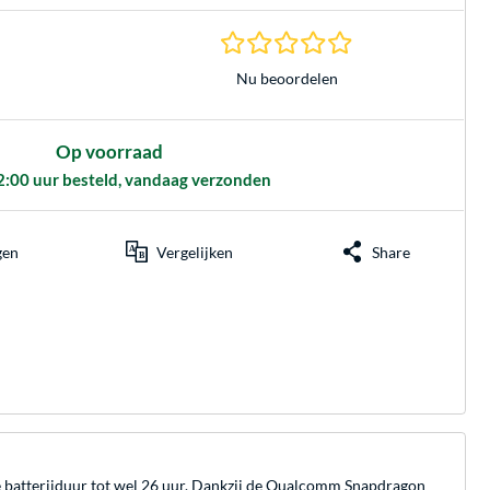
0.0 sterren gebasee
Nu beoordelen
Op voorraad
2:00 uur besteld, vandaag verzonden
gen
Vergelijken
Share
 batterijduur tot wel 26 uur. Dankzij de Qualcomm Snapdragon