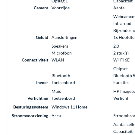
Opslag 1
Capaciteit
Camera
Voorzijde
Aantal
Webcamco
Infrarood
Bijzonderh
Geluid
Aansluitingen
1x Hoofdte
Speakers
2.0
Microfoon
2 stuk(s)
Connectiviteit
WLAN
Wi-Fi 6E
Chipset
Bluetooth
Bluetooth 5
Invoer
Toetsenbord
Functies
Muis
HP Imagep
Verlichting
Toetsenbord
Verlicht
Besturingssysteem
Windows 11 Home
Stroomvoorziening
Accu
Stroombro
Aantal cell
Capaciteit