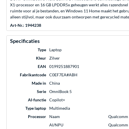
X1-processor en 16 GB LPDDR5x geheugen werkt alles razendsnel e
ruimte voor al je bestanden, en Windows 11 Home maakt het gebruik 
alleen stijlvol, maar ook duurzaam ontworpen met gerecycled materi
Art-Nr.: 1944238
Specificaties
Type
Laptop
Kleur
Zilver
EAN
0199251887901
Fabrikantcode
C0EF7EA#ABH
Made in
China
Serie
OmniBook 5
AI-functie
Copilot+
Type laptop
Multimedia
Processor
Naam
Qualcomm S
AI/NPU
Qualcomm H