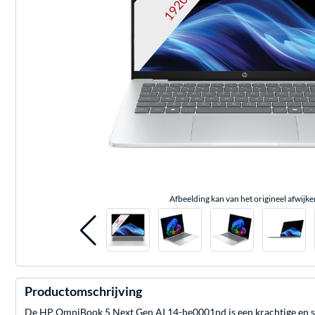
Afbeelding kan van het origineel afwijke
Productomschrijving
De HP OmniBook 5 Next Gen AI 14-he0001nd is een krachtige en s