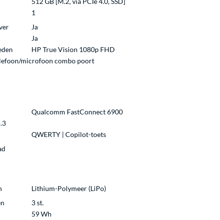
512 GB [M.2, via PCIe 4.0, SSD]
1
ver
Ja
Ja
eden
HP True Vision 1080p FHD
lefoon/microfoon combo poort
Qualcomm FastConnect 6900
.3
QWERTY | Copilot-toets
ad
n
Lithium-Polymeer (LiPo)
en
3 st.
59 Wh