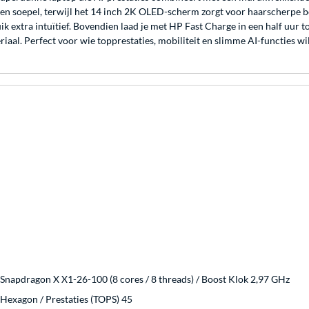
n soepel, terwijl het 14 inch 2K OLED-scherm zorgt voor haarscherpe b
extra intuïtief. Bovendien laad je met HP Fast Charge in een half uur to
aal. Perfect voor wie topprestaties, mobiliteit en slimme AI-functies w
napdragon X X1-26-100 (8 cores / 8 threads) / Boost Klok 2,97 GHz
exagon / Prestaties (TOPS) 45