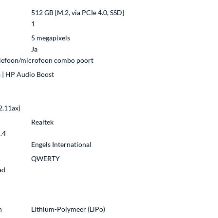
512 GB [M.2, via PCIe 4.0, SSD]
1
5 megapixels
Ja
lefoon/microfoon combo poort
 | HP Audio Boost
2.11ax)
Realtek
.4
Engels International
QWERTY
ad
n
Lithium-Polymeer (LiPo)