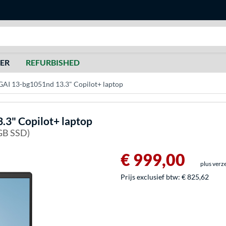
Zoeken
DER
REFURBISHED
I 13-bg1051nd 13.3" Copilot+ laptop
3" Copilot+ laptop
 GB SSD)
€ 999,00
plus verz
Prijs exclusief btw:
€ 825,62