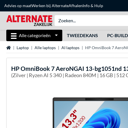
Advies op maat
Werken bij Alternate
Afhalen
Info & Hulp
Alle categorieën
TWEEDEKANS
PC-BUIL
Home
Laptop
Alle laptops
AI laptops
HP OmniBook 7 AeroNGA
HP
OmniBook 7 AeroNGAI 13-bg1051nd 13.
(Zilver | Ryzen AI 5 340 | Radeon 840M | 16 GB | 512