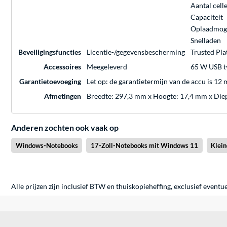
Aantal cell
Capaciteit
Oplaadmoge
Snelladen
Beveiligingsfuncties
Licentie-/gegevensbescherming
Trusted Pl
Accessoires
Meegeleverd
65 W USB t
Garantietoevoeging
Let op: de garantietermijn van de accu is 12
Afmetingen
Breedte: 297,3 mm x Hoogte: 17,4 mm x Die
Anderen zochten ook vaak op
Windows-Notebooks
17-Zoll-Notebooks mit Windows 11
Klei
Alle prijzen zijn inclusief BTW en thuiskopieheffing, exclusief eventu