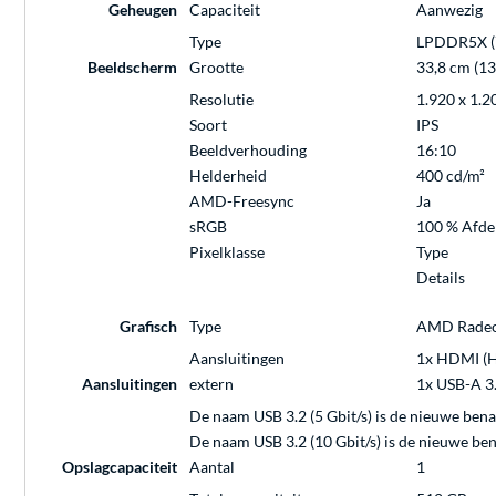
Geheugen
Capaciteit
Aanwezig
Type
LPDDR5X (
Beeldscherm
Grootte
33,8 cm (13
Resolutie
1.920 x 1.2
Soort
IPS
Beeldverhouding
16:10
Helderheid
400 cd/m²
AMD-Freesync
Ja
sRGB
100 % Afde
Pixelklasse
Type
Details
Grafisch
Type
AMD Rade
Aansluitingen
1x HDMI (H
Aansluitingen
extern
1x USB-A 3.2
De naam USB 3.2 (5 Gbit/s) is de nieuwe ben
De naam USB 3.2 (10 Gbit/s) is de nieuwe be
Opslagcapaciteit
Aantal
1