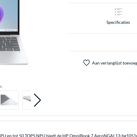
Specificaties
Aan verlanglijst toevoe
n.
U en tot 50 TOPS NPU biedt de HP OmniBook 7 AeroNGAI 13-bg1051nd l