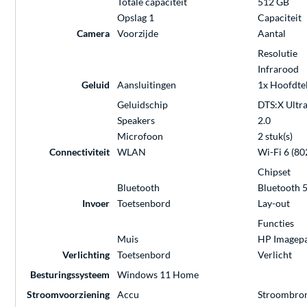
Totale capaciteit
512 GB
Opslag 1
Capaciteit
Camera
Voorzijde
Aantal
Resolutie
Infrarood
Geluid
Aansluitingen
1x Hoofdte
Geluidschip
DTS:X Ultra
Speakers
2.0
Microfoon
2 stuk(s)
Connectiviteit
WLAN
Wi-Fi 6 (80
Chipset
Bluetooth
Bluetooth 5
Invoer
Toetsenbord
Lay-out
Functies
Muis
HP Imagep
Verlichting
Toetsenbord
Verlicht
Besturingssysteem
Windows 11 Home
Stroomvoorziening
Accu
Stroombro