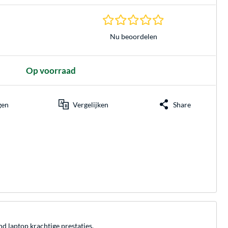
0.0 sterren gebasee
Nu beoordelen
Op voorraad
gen
Vergelijken
Share
aptop krachtige prestaties.