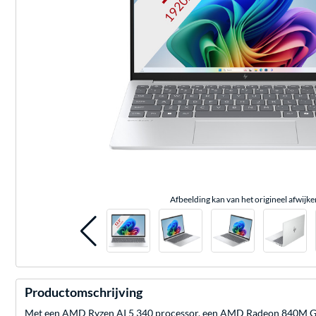
Afbeelding kan van het origineel afwijke
Productomschrijving
Met een AMD Ryzen AI 5 340 processor, een AMD Radeon 840M GP