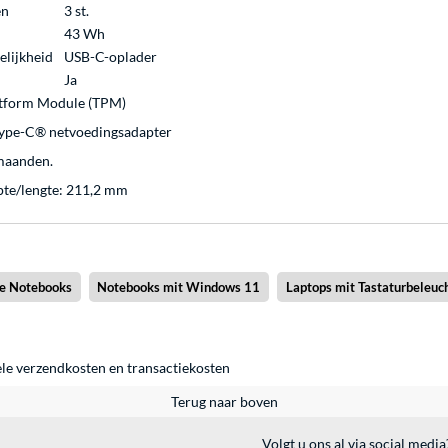
en
3 st.
43 Wh
lijkheid
USB-C-oplader
Ja
atform Module (TPM)
ype-C® netvoedingsadapter
 maanden.
pte/lengte: 211,2 mm
ne Notebooks
Notebooks mit Windows 11
Laptops mit Tastaturbeleuc
ele
verzendkosten
en
transactiekosten
Terug naar boven
Volgt u ons al via social media