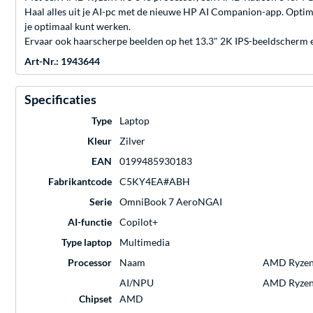
Haal alles uit je AI-pc met de nieuwe HP AI Companion-app. Optima
je optimaal kunt werken.
Ervaar ook haarscherpe beelden op het 13.3" 2K IPS-beeldscherm en 
Art-Nr.: 1943644
Specificaties
Type
Laptop
Kleur
Zilver
EAN
0199485930183
Fabrikantcode
C5KY4EA#ABH
Serie
OmniBook 7 AeroNGAI
AI-functie
Copilot+
Type laptop
Multimedia
Processor
Naam
AMD Ryzen A
AI/NPU
AMD Ryzen™
Chipset
AMD