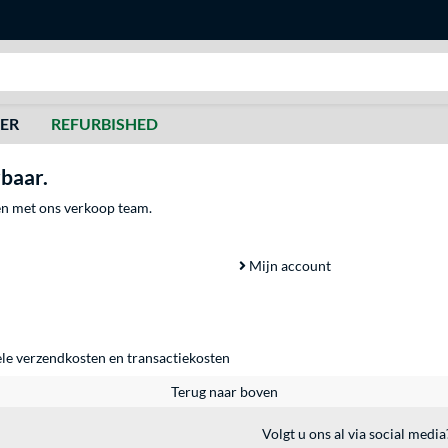
Zoeken
DER
REFURBISHED
rbaar.
men met ons verkoop team.
Mijn account
ele
verzendkosten
en
transactiekosten
Terug naar boven
Volgt u ons al via social media