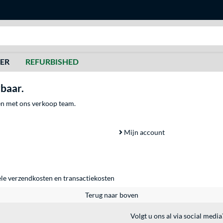
Zoeken
DER
REFURBISHED
rbaar.
men met ons verkoop team.
Mijn account
ele
verzendkosten
en
transactiekosten
Terug naar boven
Volgt u ons al via social media