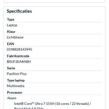
Specificaties
Type
Laptop
Kleur
Lichtblauw
EAN
0198828143945
Fabrikantcode
B0UF2EA#ABH
Serie
Pavilion Plus
Type laptop
Multimedia
Processor
Naam
Intel® Core™ Ultra 7 155H (16 cores / 22 threads) /
Boost Klok 4,8 GHz