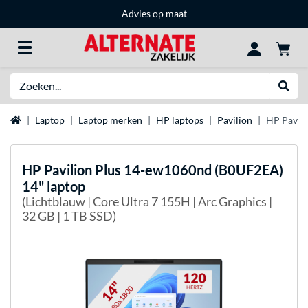
Advies op maat
Zoeken
Websh
Home
Laptop
Laptop merken
HP laptops
Pavilion
HP Pavil
HP
Pavilion Plus 14-ew1060nd (B0UF2EA)
14" laptop
(Lichtblauw | Core Ultra 7 155H | Arc Graphics |
32 GB | 1 TB SSD)