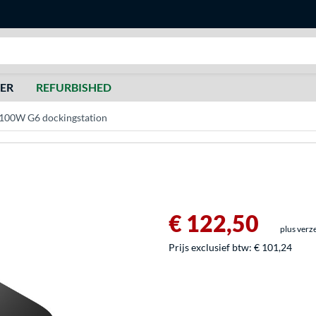
Zoeken
DER
REFURBISHED
100W G6 dockingstation
€ 122,50
plus verz
Prijs exclusief btw:
€ 101,24