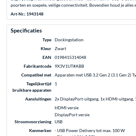
poorten en soepele, veilige connectiviteit. Bovendien houd je alles
Art-Nr.: 1943148
Specificaties
Type
Dockingstation
Kleur
Zwart
EAN
0198415314048
Fabrikantcode
9X3V1UT#ABB
Compatibel met
Apparaten met USB 3.2 Gen 2 (3.1 Gen 2) Ty
Tegelijkertijd
1
bruikbare apparaten
Aansluitingen
2x DisplayPort-uitgang, 1x HDMI-uitgang, 1
HDMI versie
DisplayPort versie
Stroomvoorziening
USB
Kenmerken
- USB Power Delivery tot max. 100 W