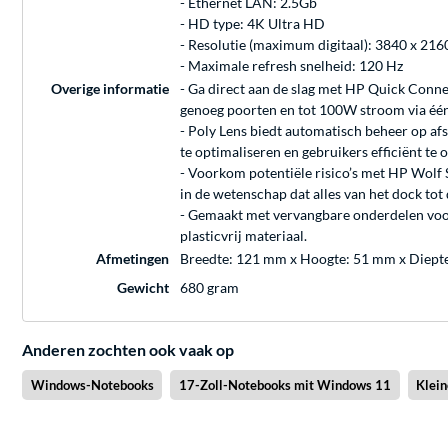
- Ethernet LAN: 2.5Gb
- HD type: 4K Ultra HD
- Resolutie (maximum digitaal): 3840 x 216
- Maximale refresh snelheid: 120 Hz
Overige informatie
- Ga direct aan de slag met HP Quick Conne
genoeg poorten en tot 100W stroom via één k
- Poly Lens biedt automatisch beheer op a
te optimaliseren en gebruikers efficiënt te
- Voorkom potentiële risico’s met HP Wolf 
in de wetenschap dat alles van het dock tot
- Gemaakt met vervangbare onderdelen voo
plasticvrij materiaal.
Afmetingen
Breedte: 121 mm x Hoogte: 51 mm x Diept
Gewicht
680 gram
Anderen zochten ook vaak op
Windows-Notebooks
17-Zoll-Notebooks mit Windows 11
Klei