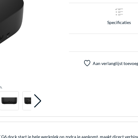
Specificaties
Aan verlanglijst toevoe
n.
6 dock start je hele werkplek op zodra je aankomt, maakt direct verbind