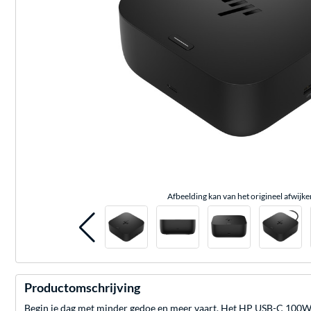
Afbeelding kan van het origineel afwijke
Productomschrijving
Begin je dag met minder gedoe en meer vaart. Het HP USB-C 100W G