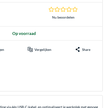
0.0 sterren gebasee
Nu beoordelen
Op voorraad
gen
Vergelijken
Share
ing via één USB-C-kabel, en optimaliseert je werkplek met genoeg