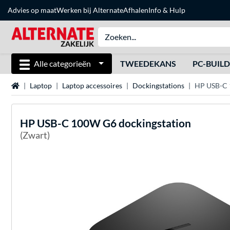
Advies op maat
Werken bij Alternate
Afhalen
Info & Hulp
Alle categorieën
TWEEDEKANS
PC-BUIL
Home
Laptop
Laptop accessoires
Dockingstations
HP USB-C 
HP
USB-C 100W G6 dockingstation
(Zwart)