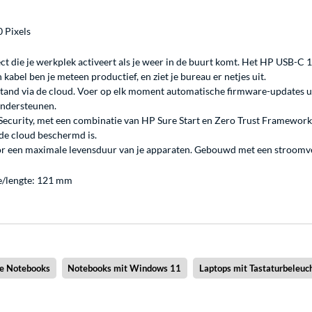
0 Pixels
ct die je werkplek activeert als je weer in de buurt komt. Het HP USB-C 
abel ben je meteen productief, en ziet je bureau er netjes uit.
fstand via de cloud. Voer op elk moment automatische firmware-updates 
 ondersteunen.
Security, met een combinatie van HP Sure Start en Zero Trust Framework 
 de cloud beschermd is.
r een maximale levensduur van je apparaten. Gebouwd met een stroomve
e/lengte: 121 mm
ne Notebooks
Notebooks mit Windows 11
Laptops mit Tastaturbeleuc