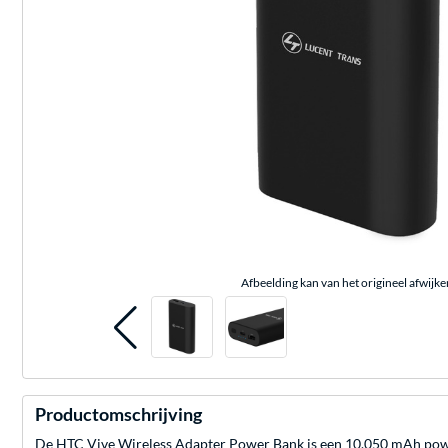
Afbeelding kan van het origineel afwijke
Productomschrijving
De HTC Vive Wireless Adapter Power Bank is een 10.050 mAh powe