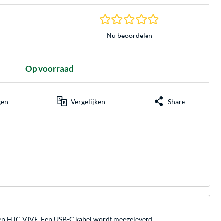
0.0 sterren gebasee
Nu beoordelen
Op voorraad
gen
Vergelijken
Share
 en HTC VIVE. Een USB-C kabel wordt meegeleverd.