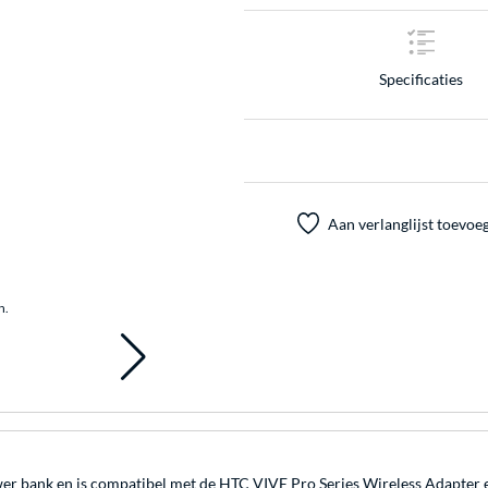
Specificaties
Aan verlanglijst toevoe
n.
r bank en is compatibel met de HTC VIVE Pro Series Wireless Adapter