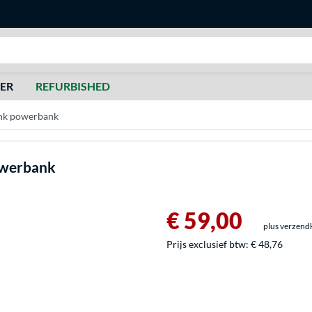
Zoeken
DER
REFURBISHED
ank powerbank
owerbank
€ 59,00
plus verzend
Prijs exclusief btw:
€ 48,76