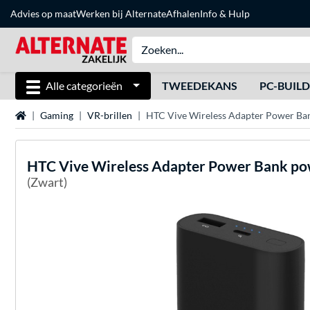
Advies op maat
Werken bij Alternate
Afhalen
Info & Hulp
Alle categorieën
TWEEDEKANS
PC-BUIL
Home
Gaming
VR-brillen
HTC Vive Wireless Adapter Power B
HTC
Vive Wireless Adapter Power Bank p
(Zwart)