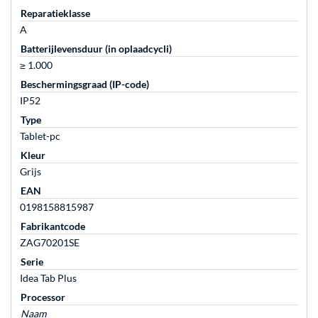
Reparatieklasse
A
Batterijlevensduur (in oplaadcycli)
≥ 1.000
Beschermingsgraad (IP-code)
IP52
Type
Tablet-pc
Kleur
Grijs
EAN
0198158815987
Fabrikantcode
ZAG70201SE
Serie
Idea Tab Plus
Processor
Naam