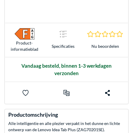
0.0 s
Product­
Nu beoordelen
Specificaties
informatieblad
Vandaag besteld, binnen 1-3 werkdagen
verzonden
Productomschrijving
Alle intelligentie en alle plezier verpakt in het dunne en lichte
ontwerp van de Lenovo Idea Tab Plus (ZAG70201SE).