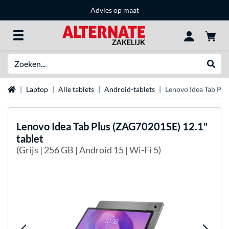
Advies op maat
Zoeken
Websh
Home
Laptop
Alle tablets
Android-tablets
Lenovo Idea Tab Plu
Lenovo
Idea Tab Plus (ZAG70201SE) 12.1"
tablet
(Grijs | 256 GB | Android 15 | Wi-Fi 5)