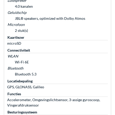
Luidspreker
4.0 kanalen
Geluidschip
JBL® speakers, optimized with Dolby Atmos
Microfoon
2 stuk(s)
Kaartlezer
microSD
Connectiviteit
WLAN
Wi-Fi 6E
Bluetooth
Bluetooth 5.3
Locatiebepaling
GPS, GLONASS, Galileo
Functies
Accelerometer, Omgevingslichtsensor, 3-assige gyroscoop,
Vingerafdruksensor
Besturingssysteem