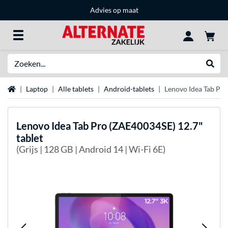
Advies op maat
Zoeken
Websh
Home
Laptop
Alle tablets
Android-tablets
Lenovo Idea Tab Pro
Lenovo
Idea Tab Pro (ZAE40034SE) 12.7"
tablet
(Grijs | 128 GB | Android 14 | Wi-Fi 6E)