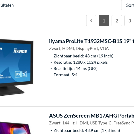
Sorter
sultaten
1
2
3
iiyama
ProLite T1932MSC-B1S 19" 
Zwart, HDMI, DisplayPort, VGA
Zichtbaar beeld: 48 cm (19 inch)
Resolutie: 1280 x 1024 pixels
Reactietijd: 14 ms (GtG)
Formaat: 5:4
ASUS
ZenScreen MB17AHG Portabl
Zwart, 144Hz, HDMI, USB Type-C, FreeSync
Zichtbaar beeld: 43,9 cm (17,3 inch)