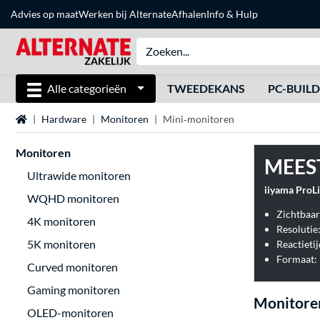
Advies op maat
Werken bij Alternate
Afhalen
Info & Hulp
Alle categorieën
TWEEDEKANS
PC-BUIL
Home
Hardware
Monitoren
Mini‑monitoren
Monitoren
MEES
Ultrawide monitoren
iiyama ProL
WQHD monitoren
Zichtbaar
4K monitoren
Resolutie
5K monitoren
Reactieti
Formaat: 
Curved monitoren
Gaming monitoren
Monitore
OLED-monitoren