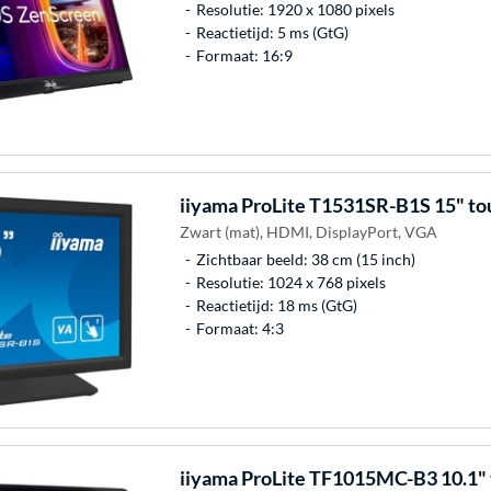
Resolutie: 1920 x 1080 pixels
Reactietijd: 5 ms (GtG)
Formaat: 16:9
iiyama
ProLite T1531SR-B1S 15" to
Zwart (mat), HDMI, DisplayPort, VGA
Zichtbaar beeld: 38 cm (15 inch)
Resolutie: 1024 x 768 pixels
Reactietijd: 18 ms (GtG)
Formaat: 4:3
iiyama
ProLite TF1015MC-B3 10.1" 