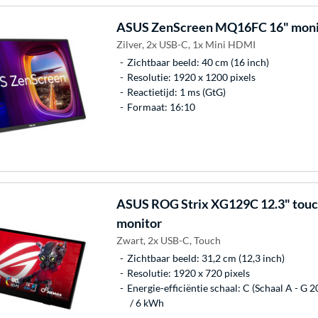
ASUS
ZenScreen MQ16FC 16" moni
Zilver, 2x USB-C, 1x Mini HDMI
Zichtbaar beeld: 40 cm (16 inch)
Resolutie: 1920 x 1200 pixels
Reactietijd: 1 ms (GtG)
Formaat: 16:10
ASUS
ROG Strix XG129C 12.3" tou
monitor
Zwart, 2x USB-C, Touch
Zichtbaar beeld: 31,2 cm (12,3 inch)
Resolutie: 1920 x 720 pixels
Energie-efficiëntie schaal: C (Schaal A - G 2
/ 6 kWh