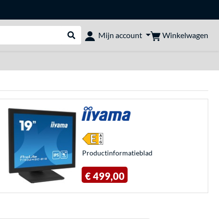
Winkelwagen
Mijn account
Webshop doorzoeken
Product­informatieblad
€ 499,00