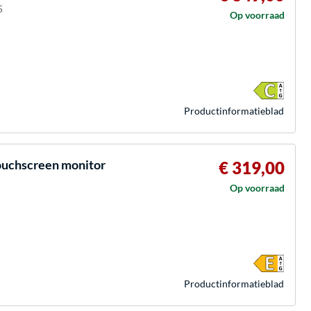
5
Op voorraad
Product­informatieblad
ouchscreen monitor
€ 319,00
Op voorraad
Product­informatieblad