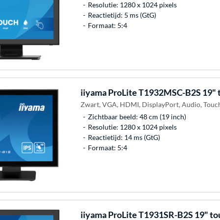
Resolutie: 1280 x 1024 pixels
Reactietijd: 5 ms (GtG)
Formaat: 5:4
iiyama
ProLite T1932MSC-B2S 19" 
Zwart, VGA, HDMI, DisplayPort, Audio, Touc
Zichtbaar beeld: 48 cm (19 inch)
Resolutie: 1280 x 1024 pixels
Reactietijd: 14 ms (GtG)
Formaat: 5:4
iiyama
ProLite T1931SR-B2S 19" to