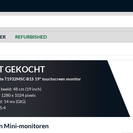
Zoeken
DER
REFURBISHED
T GEKOCHT
ite T1932MSC-B1S 19" touchscreen monitor
 beeld: 48 cm (19 inch)
: 1280 x 1024 pixels
jd: 14 ms (GtG)
5:4
n Mini‑monitoren