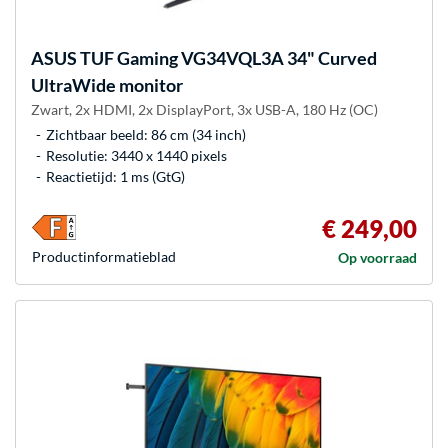
ASUS
TUF Gaming VG34VQL3A 34" Curved
UltraWide monitor
Zwart, 2x HDMI, 2x DisplayPort, 3x USB-A, 180 Hz (OC)
Zichtbaar beeld: 86 cm (34 inch)
Resolutie: 3440 x 1440 pixels
Reactietijd: 1 ms (GtG)
€ 249,00
Product­informatieblad
Op voorraad