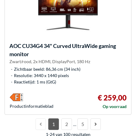
AOC
CU34G4 34" Curved UltraWide gaming
monitor
Zwart/rood, 2x HDMI, DisplayPort, 180 Hz
Zichtbaar beeld: 86,36 cm (34 inch)
Resolutie: 3440 x 1440 pixels
Reactietijd: 1 ms (GtG)
€ 259,00
Product­informatieblad
Op voorraad
1
2
5
…
1-24 van 100 resultaten