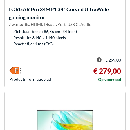
LORGAR
Pro 34MP1 34" Curved UltraWide
gaming monitor
Zwart/grijs, HDMI, DisplayPort, USB C, Audio
Zichtbaar beeld: 86,36 cm (34 inch)
Resolutie: 3440 x 1440 pixels
Reactietijd: 1 ms (GtG)
€ 299,00
€ 279,00
Product­informatieblad
Op voorraad