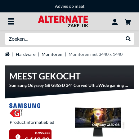
Advies op maat
Zoeken
Websh
Home
Hardware
Monitoren
Monitoren met 3440 x 1440
MEEST GEKOCHT
Samsung Odyssey G8 G85SD 34" Curved UltraWide gaming monitor
Product­informatieblad
€ 999,00