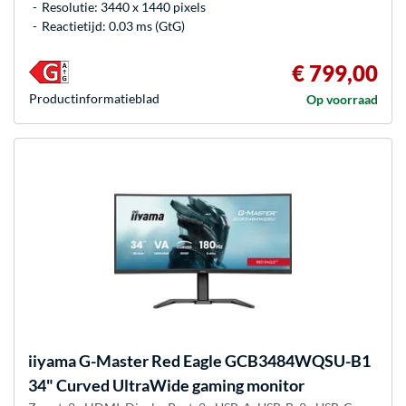
Resolutie: 3440 x 1440 pixels
Reactietijd: 0.03 ms (GtG)
€ 799,00
Product­informatieblad
Op voorraad
iiyama
G-Master Red Eagle GCB3484WQSU-B1
34" Curved UltraWide gaming monitor