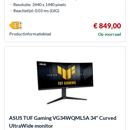
Resolutie: 3440 x 1440 pixels
Reactietijd: 0.03 ms (GtG)
€ 849,00
Product­informatieblad
Op voorraad
ASUS
TUF Gaming VG34WQML5A 34" Curved
UltraWide monitor