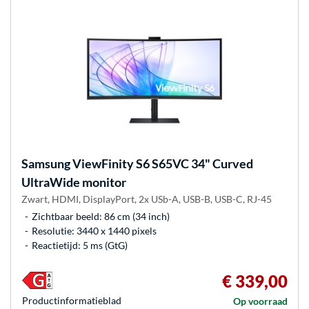
Samsung
ViewFinity S6 S65VC 34" Curved
UltraWide monitor
Zwart, HDMI, DisplayPort, 2x USb-A, USB-B, USB-C, RJ-45
Zichtbaar beeld: 86 cm (34 inch)
Resolutie: 3440 x 1440 pixels
Reactietijd: 5 ms (GtG)
€ 339,00
Product­informatieblad
Op voorraad