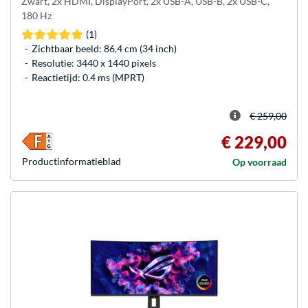
Zwart, 2x HDMI, DisplayPort, 2x USB-A, USB-B, 2x USB-C,
180 Hz
(1)
Zichtbaar beeld: 86,4 cm (34 inch)
Resolutie: 3440 x 1440 pixels
Reactietijd: 0.4 ms (MPRT)
€ 259,00
€ 229,00
Product­informatieblad
Op voorraad