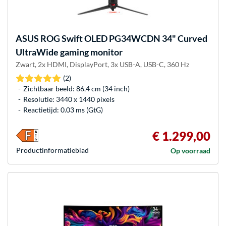
ASUS
ROG Swift OLED PG34WCDN 34" Curved
UltraWide gaming monitor
Zwart, 2x HDMI, DisplayPort, 3x USB-A, USB-C, 360 Hz
(2)
Zichtbaar beeld: 86,4 cm (34 inch)
Resolutie: 3440 x 1440 pixels
Reactietijd: 0.03 ms (GtG)
€ 1.299,00
Product­informatieblad
Op voorraad