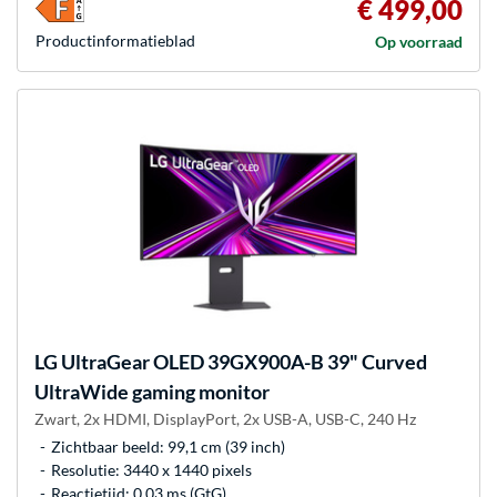
€ 499,00
Product­informatieblad
Op voorraad
LG
UltraGear OLED 39GX900A-B 39" Curved
UltraWide gaming monitor
Zwart, 2x HDMI, DisplayPort, 2x USB-A, USB-C, 240 Hz
Zichtbaar beeld: 99,1 cm (39 inch)
Resolutie: 3440 x 1440 pixels
Reactietijd: 0.03 ms (GtG)