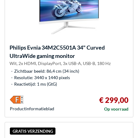
Philips
Evnia 34M2C5501A 34" Curved
UltraWide gaming monitor
Wit, 2x HDMI, DisplayPort, 3x USB-A, USB-B, 180 Hz
Zichtbaar beeld: 86,4 cm (34 inch)
Resolutie: 3440 x 1440 pixels
Reactietijd: 1 ms (GtG)
€ 299,00
Product­informatieblad
Op voorraad
GRATIS VERZENDING