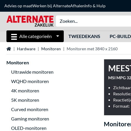
Advies op maat
Werken bij Alternate
Afhalen
Info & Hulp
Alle categorieën
TWEEDEKANS
PC-BUIL
Home
Hardware
Monitoren
Monitoren met 3840 x 2160
Monitoren
MEES
Ultrawide monitoren
MSI MPG 32
WQHD monitoren
Zichtbaar
4K monitoren
Resolutie
5K monitoren
Reactietij
Formaat: 
Curved monitoren
Gaming monitoren
Monitore
OLED-monitoren