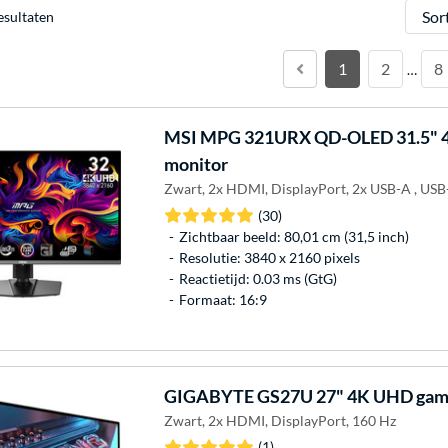
Sorter
esultaten
1
2
8
…
MSI
MPG 321URX QD-OLED 31.5" 
monitor
Zwart, 2x HDMI, DisplayPort, 2x USB-A , USB
(30)
Zichtbaar beeld: 80,01 cm (31,5 inch)
Resolutie: 3840 x 2160 pixels
Reactietijd: 0.03 ms (GtG)
Formaat: 16:9
GIGABYTE
GS27U 27" 4K UHD gami
Zwart, 2x HDMI, DisplayPort, 160 Hz
(1)