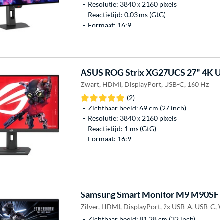
Resolutie: 3840 x 2160 pixels
Reactietijd: 0.03 ms (GtG)
Formaat: 16:9
ASUS
ROG Strix XG27UCS 27" 4K 
Zwart, HDMI, DisplayPort, USB-C, 160 Hz
(2)
Zichtbaar beeld: 69 cm (27 inch)
Resolutie: 3840 x 2160 pixels
Reactietijd: 1 ms (GtG)
Formaat: 16:9
Samsung
Smart Monitor M9 M90SF
Zilver, HDMI, DisplayPort, 2x USB-A, USB-C, 
Zichtbaar beeld: 81,28 cm (32 inch)