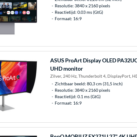
Resolutie: 3840 x 2160 pixels
Reactietijd: 0.03 ms (GtG)
Formaat: 16:9
ASUS
ProArt Display OLED PA32U
UHD monitor
Zilver, 240 Hz, Thunderbolt 4, DisplayPort, 
Zichtbaar beeld: 80,3 cm (31,5 inch)
Resolutie: 3840 x 2160 pixels
Reactietijd: 0.1 ms (GtG)
Formaat: 16:9
BenQ
MOBIUZ EX271U 27" 4K UHD 