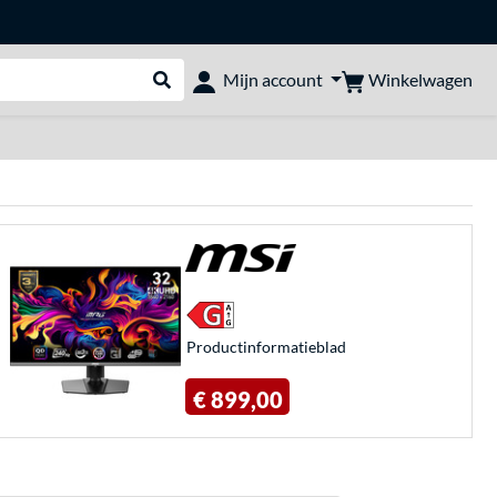
Winkelwagen
Mijn account
Webshop doorzoeken
Product­informatieblad
€ 899,00