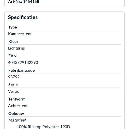
Art-Nr.: 1454158
Specificaties
Type
Kampeertent
Kleur
Lichtgrijs
EAN
4043729132290
Fabrikantcode
93792
Serie
Vertic
Tentvorm
Achtertent
Opbouw
Materiaal
100% Ripstop Polyester 190D