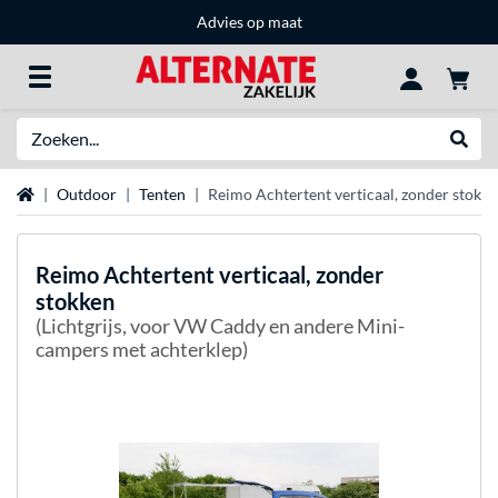
Advies op maat
Zoeken
Websh
Home
Outdoor
Tenten
Reimo Achtertent verticaal, zonder stokk
Reimo
Achtertent verticaal, zonder
stokken
(Lichtgrijs, voor VW Caddy en andere Mini-
campers met achterklep)