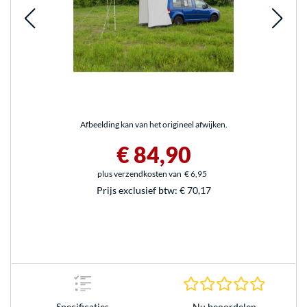
Afbeelding kan van het origineel afwijken.
€ 84,90
plus verzendkosten van
€ 6,95
Prijs exclusief btw:
€ 70,17
0.0 sterr
Nu beoordelen
Specificaties