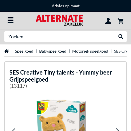
Advies op maat
Zoeken
Websh
Home
Speelgoed
Babyspeelgoed
Motoriek speelgoed
SES Creat
SES Creative
Tiny talents - Yummy beer
Grijpspeelgoed
(13117)