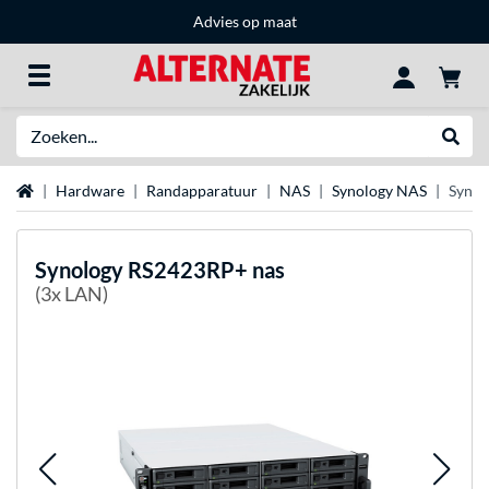
Advies op maat
Zoeken
Websh
Home
Hardware
Randapparatuur
NAS
Synology NAS
Synol
Synology
RS2423RP+ nas
(3x LAN)