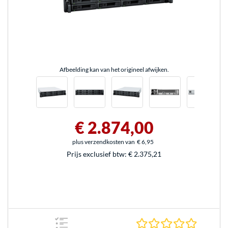
Afbeelding kan van het origineel afwijken.
€ 2.874,00
plus verzendkosten van
€ 6,95
Prijs exclusief btw:
€ 2.375,21
0.0 sterr