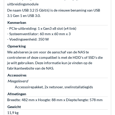
uitbreidingsmodule
De naam USB 3.2 (5 Gbit/s) is de nieuwe benaming van USB
3.1 Gen 1 en USB 3.0.
Kenmerken
- PCIe-uitbreiding: 1 x Gen3 x8 slot (x4 link)
- Systeemventilator: 60 mm x 60 mm x 3
- Voedingseenheid: 350 W
Opmerking
We adviseren je om voor de aanschaf van de NAS te
controleren of deze compatibel is met de HDD's of SSD's die
je wilt gebruiken. Deze informatie kun je vinden op de
fabrikantwebsite van de NAS.
Accessoires
Meegeleverd
Accessoirepakket, 2x netsnoer, snelinstallatiegids
Afmetingen
Breedte: 482 mm x Hoogte: 88 mm x Diepte/lengte: 578 mm
Gewicht
11,9 kg