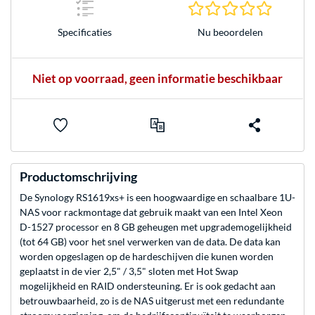
0.0 sterr
Nu beoordelen
Specificaties
Niet op voorraad, geen informatie beschikbaar
Productomschrijving
De Synology RS1619xs+ is een hoogwaardige en schaalbare 1U-
NAS voor rackmontage dat gebruik maakt van een Intel Xeon
D-1527 processor en 8 GB geheugen met upgrademogelijkheid
(tot 64 GB) voor het snel verwerken van de data. De data kan
worden opgeslagen op de hardeschijven die kunen worden
geplaatst in de vier 2,5" / 3,5" sloten met Hot Swap
mogelijkheid en RAID ondersteuning. Er is ook gedacht aan
betrouwbaarheid, zo is de NAS uitgerust met een redundante