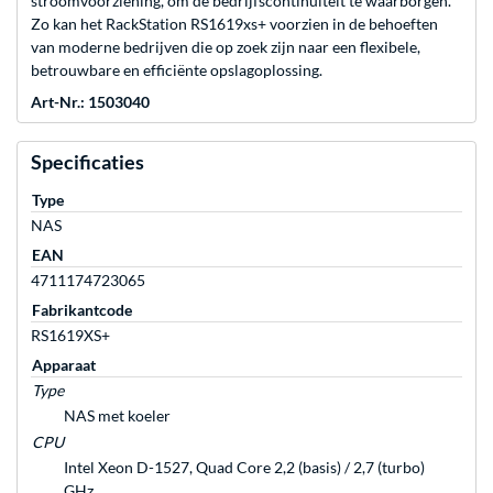
stroomvoorziening, om de bedrijfscontinuïteit te waarborgen.
Zo kan het RackStation RS1619xs+ voorzien in de behoeften
van moderne bedrijven die op zoek zijn naar een flexibele,
betrouwbare en efficiënte opslagoplossing.
Art-Nr.: 1503040
Specificaties
Type
NAS
EAN
4711174723065
Fabrikantcode
RS1619XS+
Apparaat
Type
NAS met koeler
CPU
Intel Xeon D-1527, Quad Core 2,2 (basis) / 2,7 (turbo)
GHz