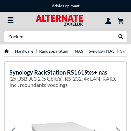
Advies op maat
Zoeken
Websh
Home
Hardware
Randapparatuur
NAS
Synology NAS
Synol
Synology
RackStation RS1619xs+ nas
(2x USB-A 3.2 (5 Gbit/s), RS-232, 4x LAN, RAID,
Incl. redundante voeding)