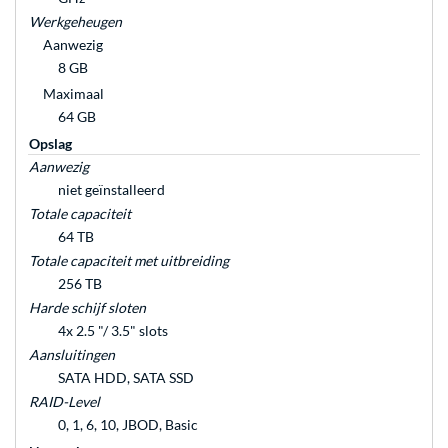
Werkgeheugen
Aanwezig
8 GB
Maximaal
64 GB
Opslag
Aanwezig
niet geïnstalleerd
Totale capaciteit
64 TB
Totale capaciteit met uitbreiding
256 TB
Harde schijf sloten
4x 2.5 "/ 3.5" slots
Aansluitingen
SATA HDD, SATA SSD
RAID-Level
0, 1, 6, 10, JBOD, Basic