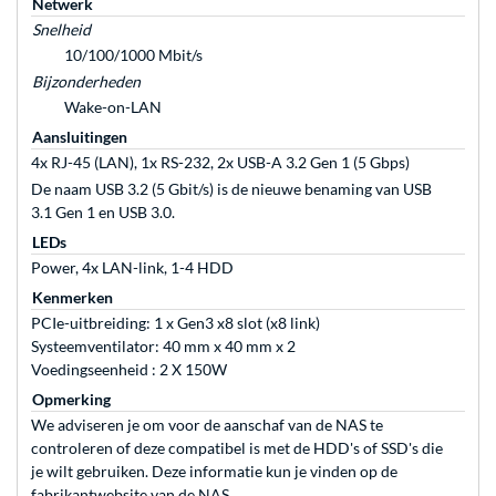
Netwerk
Snelheid
10/100/1000 Mbit/s
Bijzonderheden
Wake-on-LAN
Aansluitingen
4x RJ-45 (LAN), 1x RS-232, 2x USB-A 3.2 Gen 1 (5 Gbps)
De naam USB 3.2 (5 Gbit/s) is de nieuwe benaming van USB
3.1 Gen 1 en USB 3.0.
LEDs
Power, 4x LAN-link, 1-4 HDD
Kenmerken
PCIe-uitbreiding: 1 x Gen3 x8 slot (x8 link)
Systeemventilator: 40 mm x 40 mm x 2
Voedingseenheid : 2 X 150W
Opmerking
We adviseren je om voor de aanschaf van de NAS te
controleren of deze compatibel is met de HDD's of SSD's die
je wilt gebruiken. Deze informatie kun je vinden op de
fabrikantwebsite van de NAS.