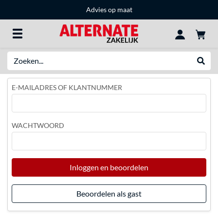
Advies op maat
Zoeken
Websh
E-MAILADRES OF KLANTNUMMER
WACHTWOORD
Inloggen en beoordelen
Beoordelen als gast