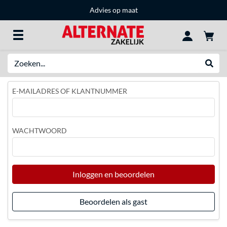
Advies op maat
Zoeken
Websh
E-MAILADRES OF KLANTNUMMER
WACHTWOORD
Inloggen en beoordelen
Beoordelen als gast