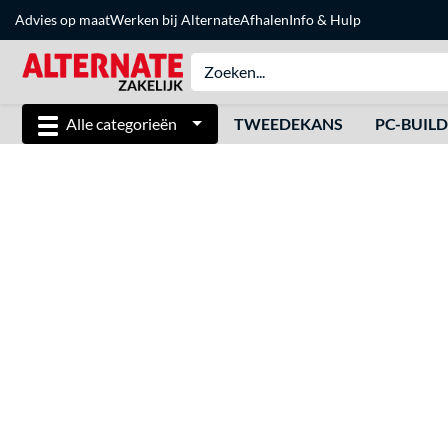
Advies op maat
Werken bij Alternate
Afhalen
Info & Hulp
Alle categorieën
TWEEDEKANS
PC-BUIL