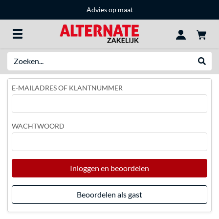
Advies op maat
Zoeken
Websh
E-MAILADRES OF KLANTNUMMER
WACHTWOORD
Inloggen en beoordelen
Beoordelen als gast