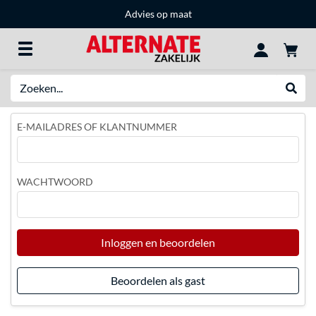
Advies op maat
Zoeken
Websh
E-MAILADRES OF KLANTNUMMER
WACHTWOORD
Inloggen en beoordelen
Beoordelen als gast