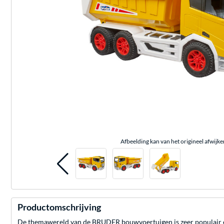
Afbeelding kan van het origineel afwijke
Productomschrijving
De themawereld van de BRUDER bouwvoertuigen is zeer populair en