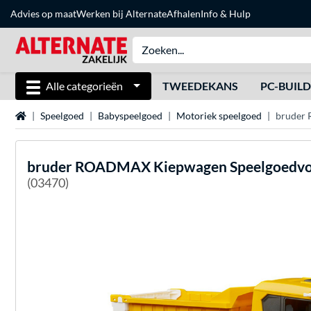
Advies op maat
Werken bij Alternate
Afhalen
Info & Hulp
Alle categorieën
TWEEDEKANS
PC-BUIL
Home
Speelgoed
Babyspeelgoed
Motoriek speelgoed
bruder
bruder
ROADMAX Kiepwagen Speelgoedvo
(03470)