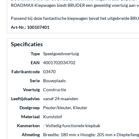
ROADMAX Kiepwagen biedt BRUDER een geweldig voertuig aan voor ki
Passend bij deze fantastische kiepwagen bevat het uitgebreide BR
Art-Nr.: 100107401
Specificaties
Type
Speelgoedvoertuig
EAN
4001702034702
Fabrikantcode
03470
Serie
Bouwplaats
Voertuig
Constructie
Leeftijdsadvies
vanaf 24 maanden
Doelgroep
Peuter/kleuter, Kleuter
Materiaal
Kunststof
Kenmerken
- Volledig functionele kiepbak
Afmeting
Breedte: 180 mm x Hoogte: 205 mm x Diepte/len