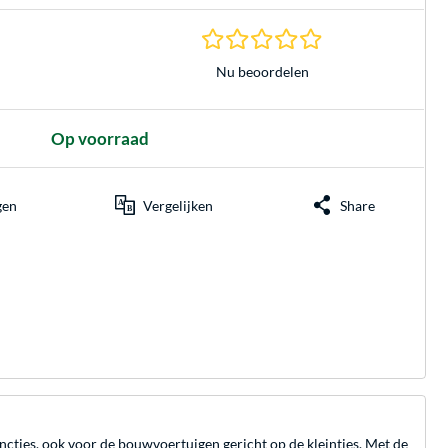
0.0 sterren gebasee
Nu beoordelen
Op voorraad
gen
Vergelijken
Share
ties, ook voor de bouwvoertuigen gericht op de kleintjes. Met de