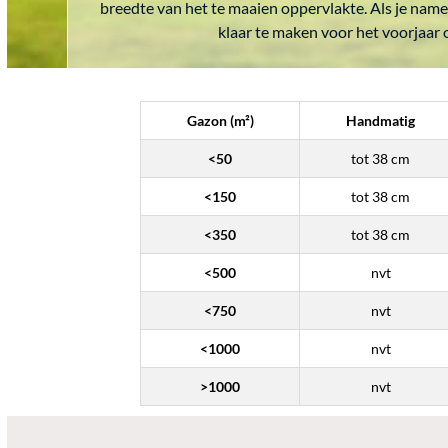
breedte van het te maaien oppervlakte. Als je name
klaar te maken voor het voorjaar 
Gazon (m²)
Handmatig
<50
tot 38 cm
<150
tot 38 cm
<350
tot 38 cm
<500
nvt
<750
nvt
<1000
nvt
>1000
nvt