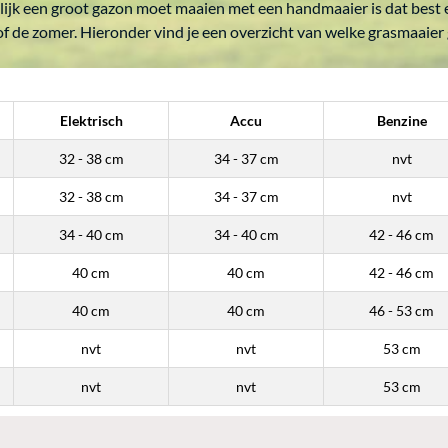
lijk een groot gazon moet maaien met een handmaaier is dat best e
of de zomer. Hieronder vind je een overzicht van welke grasmaaier 
Elektrisch
Accu
Benzine
32 - 38 cm
34 - 37 cm
nvt
32 - 38 cm
34 - 37 cm
nvt
34 - 40 cm
34 - 40 cm
42 - 46 cm
40 cm
40 cm
42 - 46 cm
40 cm
40 cm
46 - 53 cm
nvt
nvt
53 cm
nvt
nvt
53 cm