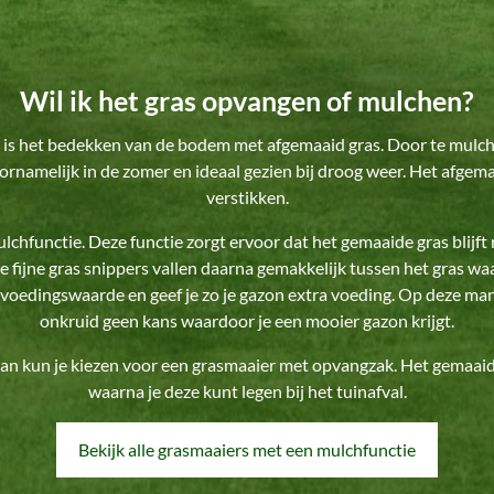
Wil ik het gras opvangen of mulchen?
 is het bedekken van de bodem met afgemaaid gras. Door te mulch
ornamelijk in de zomer en ideaal gezien bij droog weer. Het afge
verstikken.
chfunctie. Deze functie zorgt ervoor dat het gemaaide gras blijft 
e fijne gras snippers vallen daarna gemakkelijk tussen het gras 
oedingswaarde en geef je zo je gazon extra voeding. Op deze manie
onkruid geen kans waardoor je een mooier gazon krijgt.
n dan kun je kiezen voor een grasmaaier met opvangzak. Het gemaa
waarna je deze kunt legen bij het tuinafval.
Bekijk alle grasmaaiers met een mulchfunctie