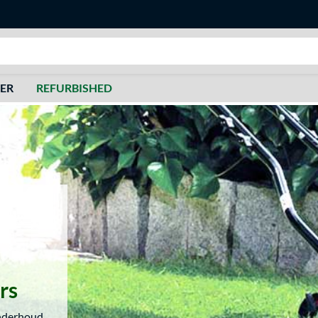
Zoeken
DER
REFURBISHED
rs
onderhoud