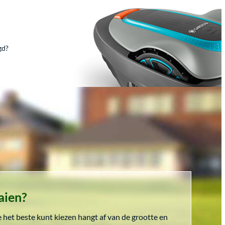
gd?
aien?
je het beste kunt kiezen hangt af van de grootte en