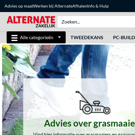
Advies op maat
Werken bij Alternate
Afhalen
Info & Hulp
Alle categorieën
TWEEDEKANS
PC-BUIL
Advies over grasmaaie
Vind hier informatie over grasmaaiers en gazon