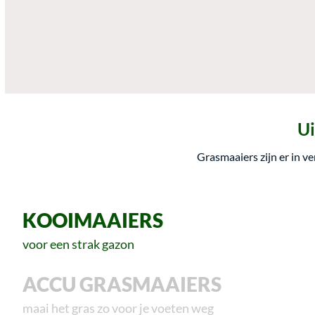
Ui
Grasmaaiers zijn er in v
KOOIMAAIERS
voor een strak gazon
ACCU GRASMAAIERS
maai het gras zo voor je voeten weg