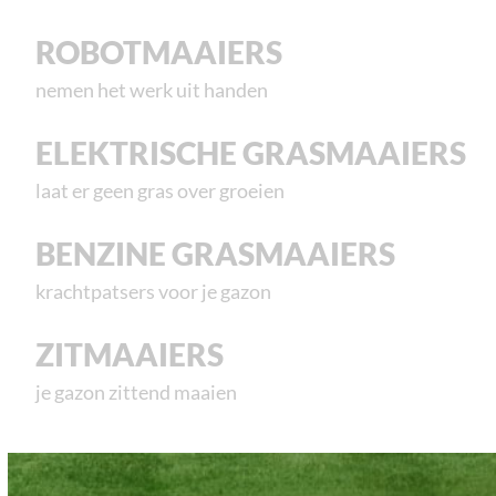
ROBOTMAAIERS
nemen het werk uit handen
ELEKTRISCHE GRASMAAIERS
laat er geen gras over groeien
BENZINE GRASMAAIERS
krachtpatsers voor je gazon
ZITMAAIERS
je gazon zittend maaien