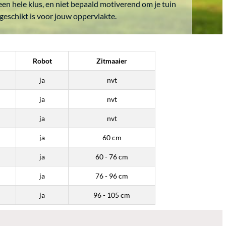
en hele klus, en niet bepaald motiverend om je tuin
geschikt is voor jouw oppervlakte.
Robot
Zitmaaier
ja
nvt
ja
nvt
ja
nvt
ja
60 cm
ja
60 - 76 cm
ja
76 - 96 cm
ja
96 - 105 cm