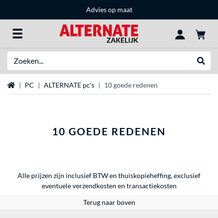
Advies op maat
Zoeken
Websh
Home
PC
ALTERNATE pc's
10 goede redenen
10 GOEDE REDENEN
Alle prijzen zijn inclusief BTW en thuiskopieheffing, exclusief
eventuele
verzendkosten
en
transactiekosten
Terug naar boven