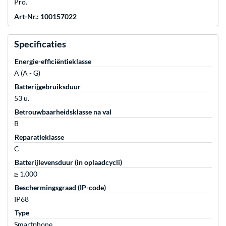
Pro.
Art-Nr.: 100157022
Specificaties
Energie-efficiëntieklasse
A (A - G)
Batterijgebruiksduur
53 u.
Betrouwbaarheidsklasse na val
B
Reparatieklasse
C
Batterijlevensduur (in oplaadcycli)
≥ 1.000
Beschermingsgraad (IP-code)
IP68
Type
Smartphone