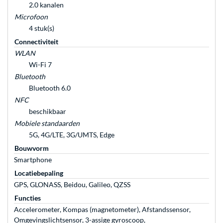
2.0 kanalen
Microfoon
4 stuk(s)
Connectiviteit
WLAN
Wi-Fi 7
Bluetooth
Bluetooth 6.0
NFC
beschikbaar
Mobiele standaarden
5G, 4G/LTE, 3G/UMTS, Edge
Bouwvorm
Smartphone
Locatiebepaling
GPS, GLONASS, Beidou, Galileo, QZSS
Functies
Accelerometer, Kompas (magnetometer), Afstandssensor,
Omgevingslichtsensor, 3-assige gyroscoop,