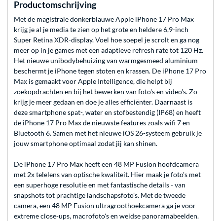
Productomschrijving
Met de magistrale donkerblauwe Apple iPhone 17 Pro Max
krijg je al je media te zien op het grote en heldere 6,9-inch
Super Retina XDR-display. Voel hoe soepel je scrolt en ga nog
meer op in je games met een adaptieve refresh rate tot 120 Hz.
Het nieuwe unibodybehuizing van warmgesmeed aluminium
beschermt je iPhone tegen stoten en krassen. De iPhone 17 Pro
Max is gemaakt voor Apple Intelligence, die helpt bij
zoekopdrachten en bij het bewerken van foto's en video's. Zo
krijg je meer gedaan en doe je alles efficiënter. Daarnaast is
deze smartphone spat-, water en stof­bestendig (IP68) en heeft
de iPhone 17 Pro Max de nieuwste features zoals wifi 7 en
Bluetooth 6. Samen met het nieuwe iOS 26-systeem gebruik je
jouw smartphone optimaal zodat jij kan shinen.
De iPhone 17 Pro Max heeft een 48 MP Fusion hoofdcamera
met 2x telelens van optische kwaliteit. Hier maak je foto's met
een superhoge resolutie en met fantastische details - van
snapshots tot prachtige landschapsfoto's. Met de tweede
camera, een 48 MP Fusion ultragroothoekcamera ga je voor
extreme close-ups, macrofoto's en weidse panoramabeelden.