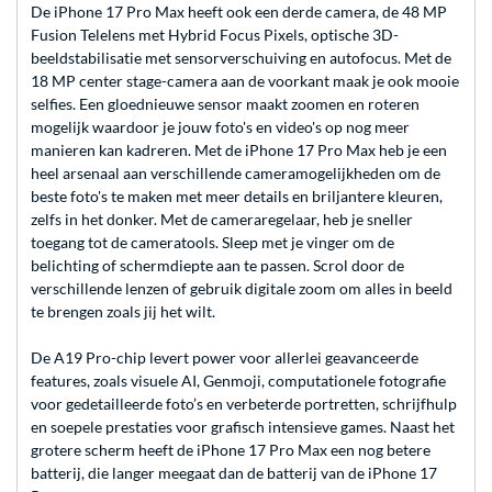
De iPhone 17 Pro Max heeft ook een derde camera, de 48 MP
Fusion Telelens met Hybrid Focus Pixels, optische 3D-
beeldstabilisatie met sensorverschuiving en autofocus. Met de
18 MP center stage-camera aan de voorkant maak je ook mooie
selfies. Een gloednieuwe sensor maakt zoomen en roteren
mogelijk waardoor je jouw foto's en video's op nog meer
manieren kan kadreren. Met de iPhone 17 Pro Max heb je een
heel arsenaal aan verschillende cameramogelijkheden om de
beste foto's te maken met meer details en briljantere kleuren,
zelfs in het donker. Met de cameraregelaar, heb je sneller
toegang tot de cameratools. Sleep met je vinger om de
belichting of schermdiepte aan te passen. Scrol door de
verschillende lenzen of gebruik digitale zoom om alles in beeld
te brengen zoals jij het wilt.
De A19 Pro-chip levert power voor allerlei geavanceerde
features, zoals visuele AI, Genmoji, computationele fotografie
voor gedetailleerde foto’s en verbeterde portretten, schrijfhulp
en soepele prestaties voor grafisch intensieve games. Naast het
grotere scherm heeft de iPhone 17 Pro Max een nog betere
batterij, die langer meegaat dan de batterij van de iPhone 17