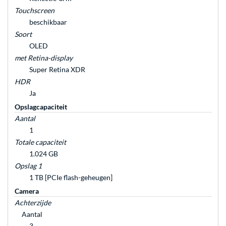
Touchscreen
beschikbaar
Soort
OLED
met Retina-display
Super Retina XDR
HDR
Ja
Opslagcapaciteit
Aantal
1
Totale capaciteit
1.024 GB
Opslag 1
1 TB [PCIe flash-geheugen]
Camera
Achterzijde
Aantal
3