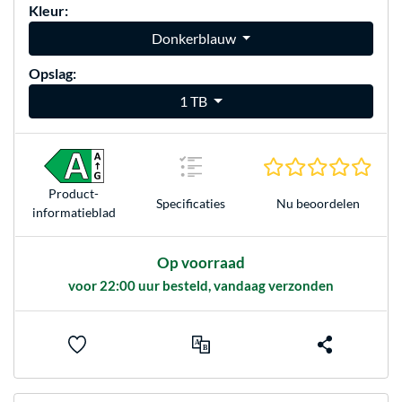
Kleur:
Donkerblauw
Opslag:
1 TB
0.0 s
Product­
Nu beoordelen
Specificaties
informatieblad
Op voorraad
voor 22:00 uur besteld, vandaag verzonden