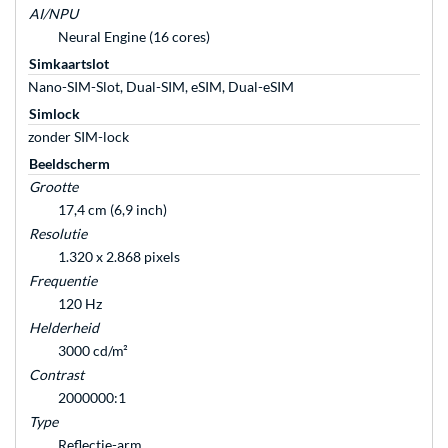
AI/NPU
Neural Engine (16 cores)
Simkaartslot
Nano-SIM-Slot, Dual-SIM, eSIM, Dual-eSIM
Simlock
zonder SIM-lock
Beeldscherm
Grootte
17,4 cm (6,9 inch)
Resolutie
1.320 x 2.868 pixels
Frequentie
120 Hz
Helderheid
3000 cd/m²
Contrast
2000000:1
Type
Reflectie-arm