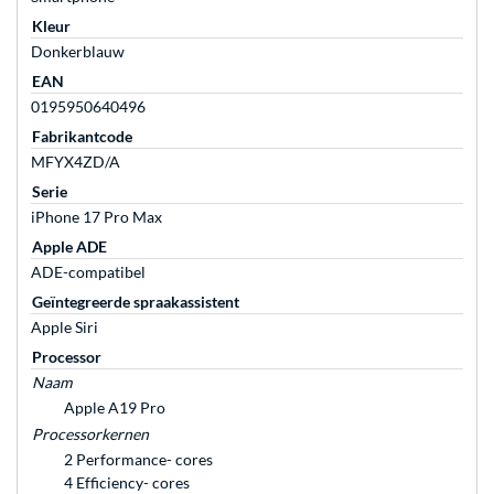
Kleur
Donkerblauw
EAN
0195950640496
Fabrikantcode
MFYX4ZD/A
Serie
iPhone 17 Pro Max
Apple ADE
ADE-compatibel
Geïntegreerde spraakassistent
Apple Siri
Processor
Naam
Apple A19 Pro
Processorkernen
2 Performance- cores
4 Efficiency- cores