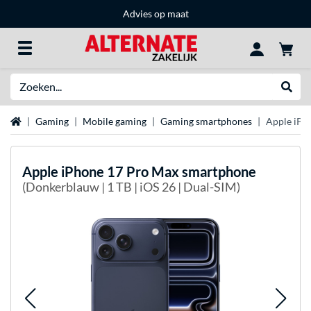
Advies op maat
Zoeken
Websh
Home
Gaming
Mobile gaming
Gaming smartphones
Apple iPh
Apple
iPhone 17 Pro Max smartphone
(Donkerblauw | 1 TB | iOS 26 | Dual-SIM)