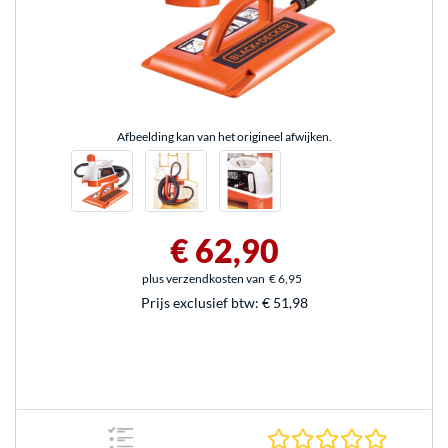
Afbeelding kan van het origineel afwijken.
€ 62,90
plus verzendkosten van
€ 6,95
Prijs exclusief btw:
€ 51,98
0.0 sterr