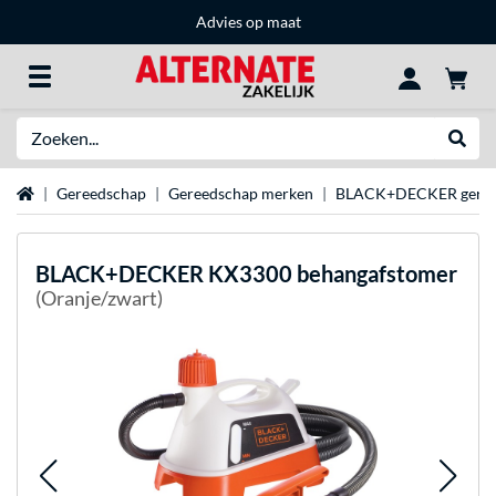
Advies op maat
Zoeken
Websh
Home
Gereedschap
Gereedschap merken
BLACK+DECKER geree
BLACK+DECKER
KX3300 behangafstomer
(Oranje/zwart)