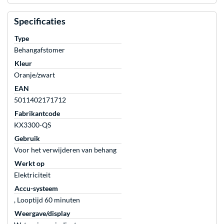
Specificaties
Type
Behangafstomer
Kleur
Oranje/zwart
EAN
5011402171712
Fabrikantcode
KX3300-QS
Gebruik
Voor het verwijderen van behang
Werkt op
Elektriciteit
Accu-systeem
, Looptijd 60 minuten
Weergave/display