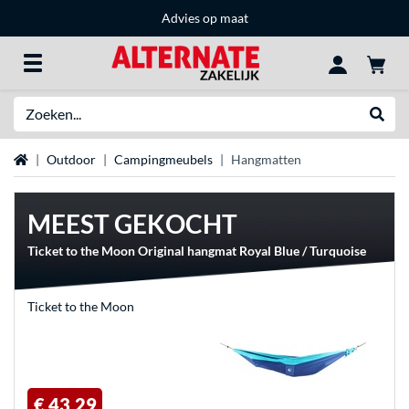
Advies op maat
Zoeken
Websh
Home
Outdoor
Campingmeubels
Hangmatten
MEEST GEKOCHT
Ticket to the Moon Original hangmat Royal Blue / Turquoise
Ticket to the Moon
€ 43,29