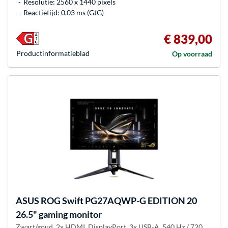
Resolutie: 2560 x 1440 pixels
Reactietijd: 0.03 ms (GtG)
€ 839,00
Product­informatieblad
Op voorraad
ASUS
ROG Swift PG27AQWP-G EDITION 20
26.5" gaming monitor
Zwart/goud, 2x HDMI, DisplayPort, 3x USB-A, 540 Hz / 720