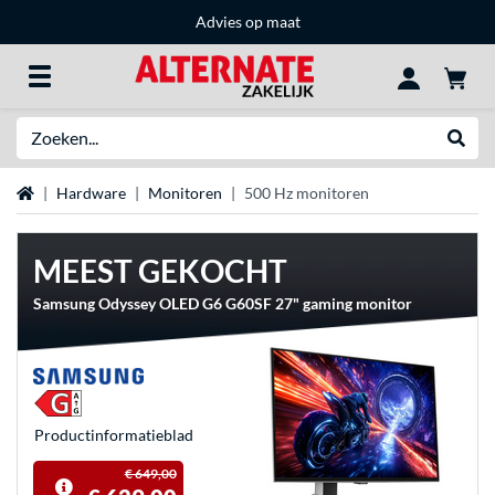
Advies op maat
Zoeken
Websh
Home
Hardware
Monitoren
500 Hz monitoren
MEEST GEKOCHT
Samsung Odyssey OLED G6 G60SF 27" gaming monitor
Product­informatieblad
€ 649,00