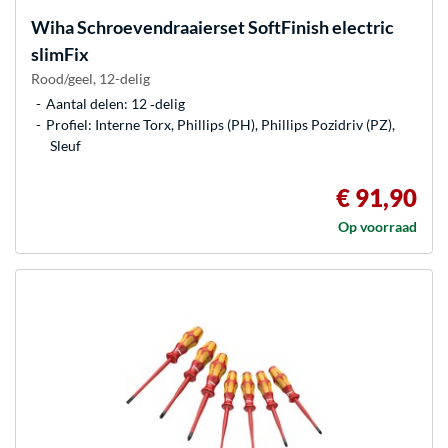
Wiha
Schroevendraaierset SoftFinish electric
slimFix
Rood/geel, 12-delig
Aantal delen: 12 ‐delig
Profiel: Interne Torx, Phillips (PH), Phillips Pozidriv (PZ),
Sleuf
€ 91,90
Op voorraad