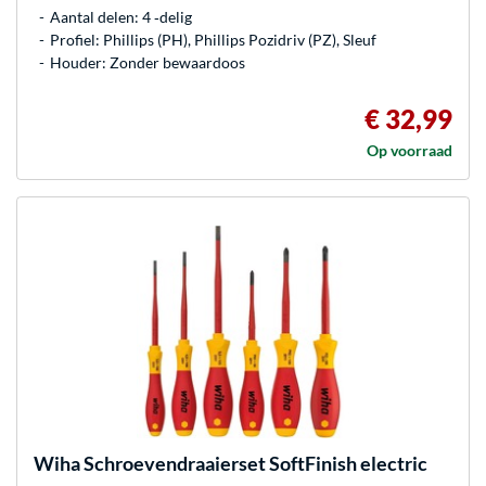
Aantal delen: 4 ‐delig
Profiel: Phillips (PH), Phillips Pozidriv (PZ), Sleuf
Houder: Zonder bewaardoos
€ 32,99
Op voorraad
Wiha
Schroevendraaierset SoftFinish electric