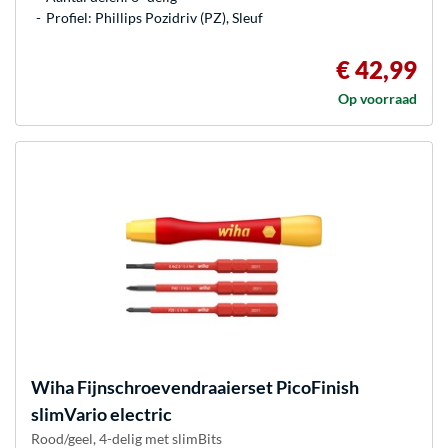
Profiel: Phillips Pozidriv (PZ), Sleuf
€ 42,99
Op voorraad
Wiha
Fijnschroevendraaierset PicoFinish
slimVario electric
Rood/geel, 4-delig met slimBits