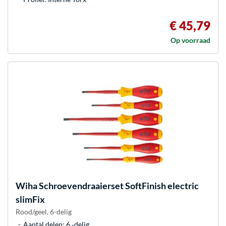
€ 45,79
Op voorraad
Wiha
Schroevendraaierset SoftFinish electric
slimFix
Rood/geel, 6-delig
Aantal delen: 6 ‐delig