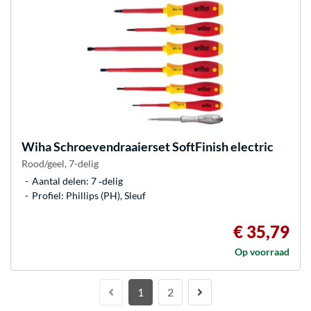
Wiha
Schroevendraaierset SoftFinish electric
Rood/geel, 7-delig
Aantal delen: 7 ‐delig
Profiel: Phillips (PH), Sleuf
€ 35,79
Op voorraad
1
2