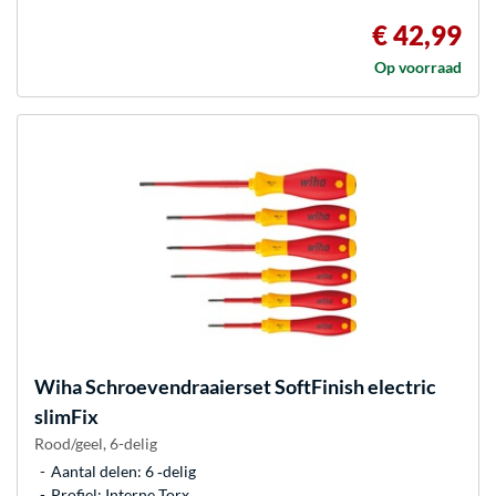
€ 42,99
Op voorraad
Wiha
Schroevendraaierset SoftFinish electric
slimFix
Rood/geel, 6-delig
Aantal delen: 6 ‐delig
Profiel: Interne Torx