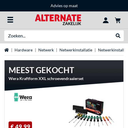
Advies op maat
Zoeken
Websh
Home
Hardware
Netwerk
Netwerkinstallatie
Netwerkinstallat
MEEST GEKOCHT
Wera Kraftform XXL schroevendraaierset
€ 49,99