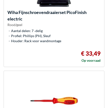
Wiha
Fijnschroevendraaierset PicoFinish
electric
Rood/geel
Aantal delen: 7 ‐delig
Profiel: Phillips (PH), Sleuf
Houder: Rack voor wandmontage
€ 33,49
Op voorraad