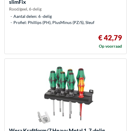
slimFix
Rood/geel, 6-delig
Aantal delen: 6 ‐delig
Profiel: Phillips (PH), PlusMinus (PZ/S), Sleuf
€ 42,79
Op voorraad
Wera
Kraftform/7 Heavy Metal 1, 7-delig