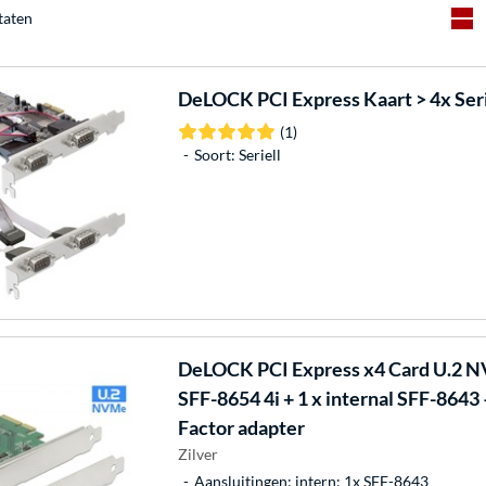
taten
DeLOCK
PCI Express Kaart > 4x Seri
(1)
Soort: Seriell
DeLOCK
PCI Express x4 Card U.2 N
SFF-8654 4i + 1 x internal SFF-8643
Factor adapter
Zilver
Aansluitingen: intern: 1x SFF-8643