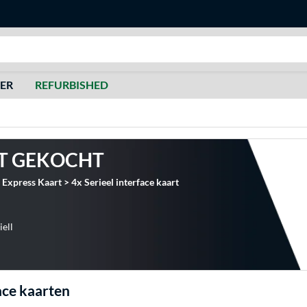
Zoeken
DER
REFURBISHED
T GEKOCHT
xpress Kaart > 4x Serieel interface kaart
iell
ace kaarten