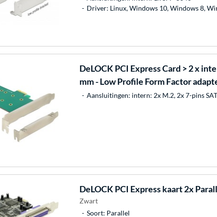
Driver: Linux, Windows 10, Windows 8, W
DeLOCK
PCI Express Card > 2 x int
mm - Low Profile Form Factor adapt
Aansluitingen: intern: 2x M.2, 2x 7-pins SA
DeLOCK
PCI Express kaart 2x Parall
Zwart
Soort: Parallel