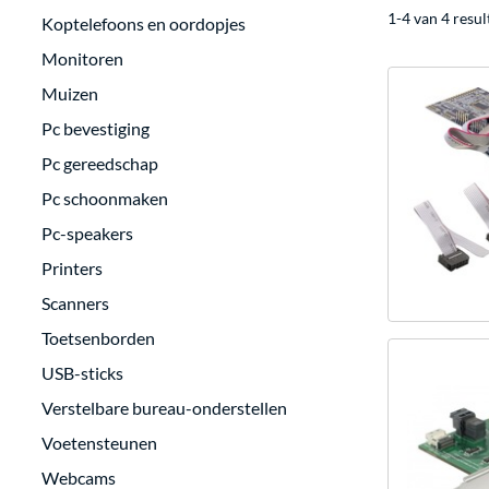
1-4 van 4 resul
Koptelefoons en oordopjes
Monitoren
Muizen
Pc bevestiging
Pc gereedschap
Pc schoonmaken
Pc-speakers
Printers
Scanners
Toetsenborden
USB-sticks
Verstelbare bureau-onderstellen
Voetensteunen
Webcams