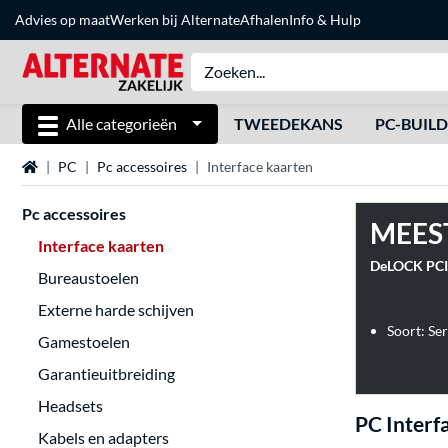
Advies op maat
Werken bij Alternate
Afhalen
Info & Hulp
Alle categorieën
TWEEDEKANS
PC-BUIL
Home
PC
Pc accessoires
Interface kaarten
Pc accessoires
MEES
Interface kaarten
DeLOCK PCI E
Bureaustoelen
Externe harde schijven
Soort: Ser
Gamestoelen
Garantieuitbreiding
Headsets
PC Interf
Kabels en adapters