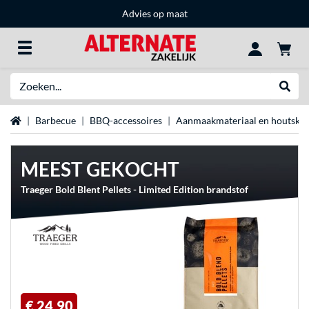
Advies op maat
Zoeken
Websh
Home
Barbecue
BBQ-accessoires
Aanmaakmateriaal en houtsko
MEEST GEKOCHT
Traeger Bold Blent Pellets - Limited Edition brandstof
€ 24,90