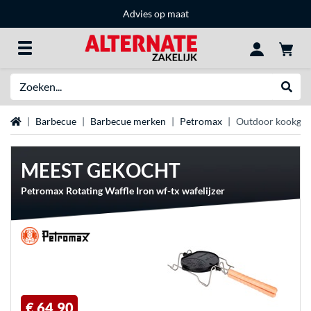
Advies op maat
Zoeken
Websh
Home
Barbecue
Barbecue merken
Petromax
Outdoor kookger
MEEST GEKOCHT
Petromax Rotating Waffle Iron wf-tx wafelijzer
€ 64,90