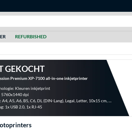
Zoeken
DER
REFURBISHED
T GEKOCHT
ssion Premium XP-7100 all-in-one inkjetprinter
nologie: Kleuren inkjetprint
: 5760x1440 dpi
Formaten: A4, A5, A6, B5, C6, DL (DIN-Lang), Legal, Letter, 10x15 cm, 13x18 cm, 16:9, No. 10
ng: 1x USB 2.0, 1x RJ-45
Fotoprinters