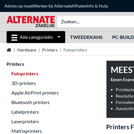
Advies op maat
Werken bij Alternate
Afhalen
Info & Hulp
Alle categorieën
TWEEDEKANS
PC-BUIL
Home
Hardware
Printers
Fotoprinters
Printers
MEES
Fotoprinters
Epson Expre
3D-printers
Printtech
Apple AirPrint printers
Resolutie
Bluetooth printers
Aansluiti
Labelprinters
Laserprinters
Printers 
Matrixprinters