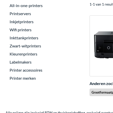
1-1 van 1 resul
All-in-one-printers
Printservers
Inkjetprinters
Wifi printers
Inkttankprinters
Zwart-witprinters
Kleurenprinters
Labelmakers
Printer accessoires
Printer merken
Anderen zoc
Grootformaatp
Alle prijzen zijn inclusief BTW en thuiskopieheffing, exclusief eventu