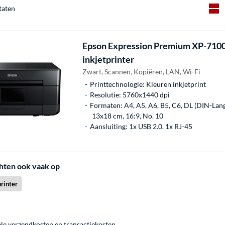
taten
Epson
Expression Premium XP-7100 
inkjetprinter
Zwart, Scannen, Kopiëren, LAN, Wi-Fi
Printtechnologie: Kleuren inkjetprint
Resolutie: 5760x1440 dpi
Formaten: A4, A5, A6, B5, C6, DL (DIN-Lang)
13x18 cm, 16:9, No. 10
Aansluiting: 1x USB 2.0, 1x RJ-45
hten ook vaak op
rinter
ele
verzendkosten
en
transactiekosten