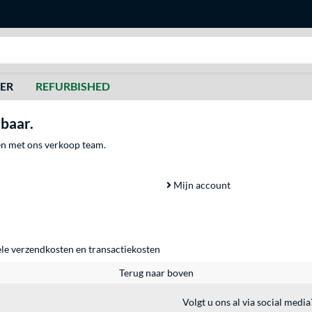
Zoeken
DER
REFURBISHED
rbaar.
men met ons verkoop team.
Mijn account
ele
verzendkosten
en
transactiekosten
Terug naar boven
Volgt u ons al via social media