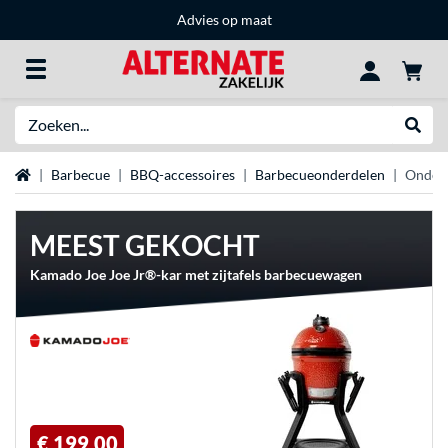
Advies op maat
Zoeken
Websh
Home
Barbecue
BBQ-accessoires
Barbecueonderdelen
Onders
MEEST GEKOCHT
Kamado Joe Joe Jr®-kar met zijtafels barbecuewagen
€ 199,00